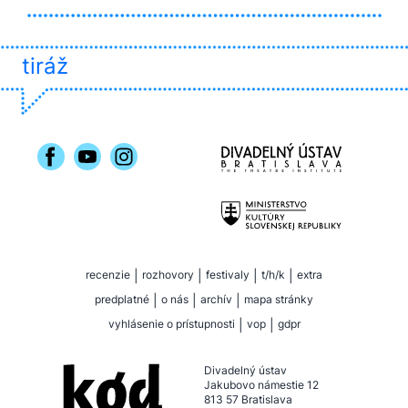
tiráž
recenzie
|
rozhovory
|
festivaly
|
t/h/k
|
extra
predplatné
|
o nás
|
archív
|
mapa stránky
vyhlásenie o prístupnosti
|
vop
|
gdpr
Divadelný ústav
Jakubovo námestie 12
813 57 Bratislava