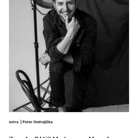
extra
|
Peter Ondrejička