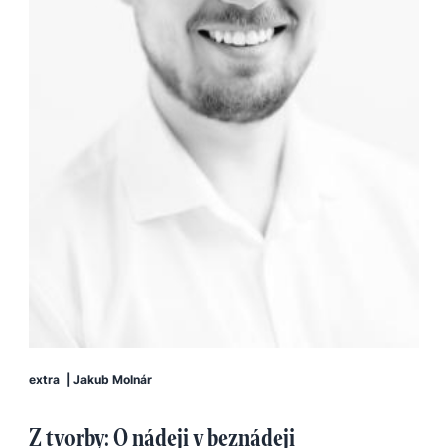
extra
|
Jakub Molnár
Z tvorby: O nádeji v beznádeji