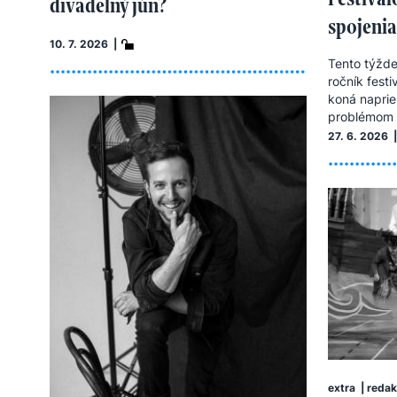
divadelný jún?
spojenia
10. 7. 2026 |
Tento týždeň
ročník festi
koná naprie
problémom s
27. 6. 2026 |
extra
|
redak