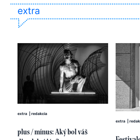
extra
extra
|
redakcia
extra
|
redak
plus / mínus: Aký bol váš
Festival