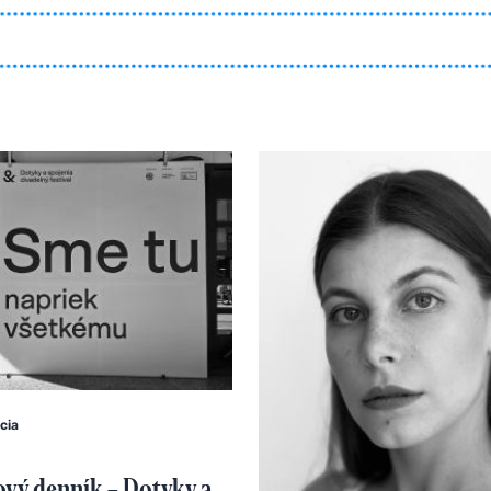
cia
ový denník – Dotyky a