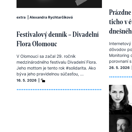
Prázdne 
extra
|
Alexandra Rychtarčíková
ticho v é
dnešnéh
Festivalový denník – Divadelní
Flora Olomouc
Internetový
dôvodov poz
Monitoring 
V Olomouci sa začal 29. ročník
porovnaní s
medzinárodného festivalu Divadelní Flora.
26. 5. 2026 
Jeho mottom je tento rok #solidarita. Ako
býva jeho pravidelnou súčasťou, ...
16. 5. 2026 |