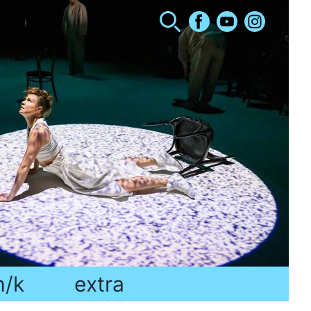
h/k
extra