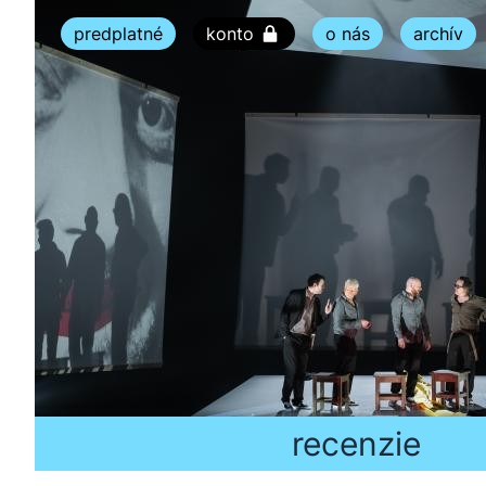
predplatné
konto
o nás
archív
recenzie