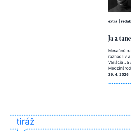
extra
|
redak
Ja a tan
Mesačnú rub
rozhodli v 
Variácia Ja 
Medzinárodn
29. 4. 2026 
tiráž