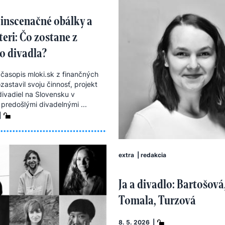
inscenačné obálky a
teri: Čo zostane z
o divadla?
 časopis mloki.sk z finančných
astavil svoju činnosť, projekt
divadiel na Slovensku v
 predošlými divadelnými ...
|
extra
|
redakcia
Ja a divadlo: Bartošová
Tomala, Turzová
8. 5. 2026 |