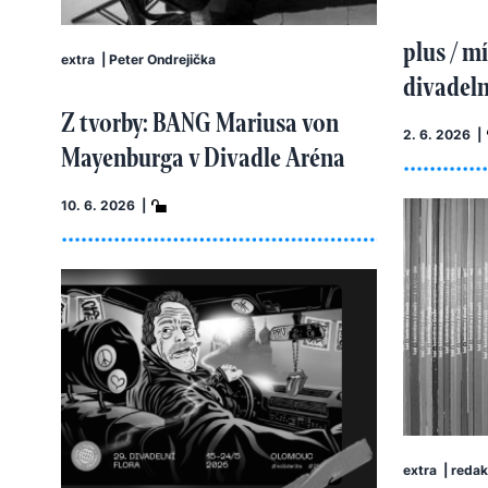
plus / m
extra
|
Peter Ondrejička
divadel
Z tvorby: BANG Mariusa von
2. 6. 2026 |
Mayenburga v Divadle Aréna
10. 6. 2026 |
extra
|
redak