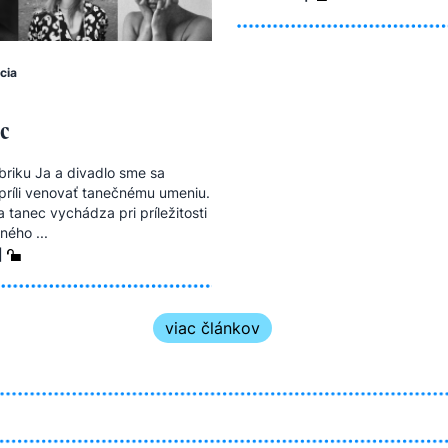
cia
ec
riku Ja a divadlo sme sa
apríli venovať tanečnému umeniu.
a tanec vychádza pri príležitosti
ého ...
|
viac článkov