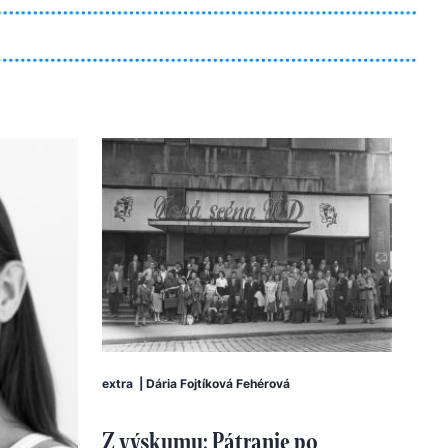
extra
|
Dária Fojtíková Fehérová
Z výskumu: Pátranie po