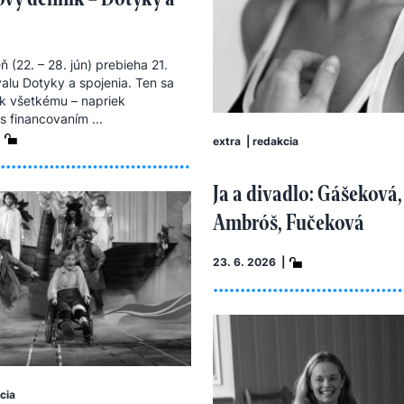
 (22. – 28. jún) prebieha 21.
valu Dotyky a spojenia. Ten sa
k všetkému – napriek
 financovaním ...
extra
|
redakcia
Ja a divadlo: Gášeková,
Ambróš, Fučeková
23. 6. 2026 |
cia