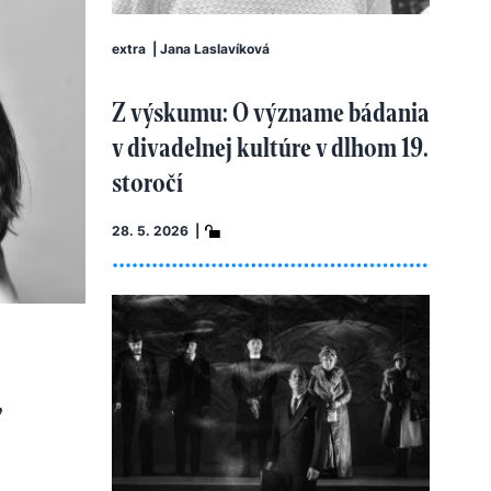
extra
|
Jana Laslavíková
Z výskumu: O význame bádania
v divadelnej kultúre v dlhom 19.
storočí
28. 5. 2026 |
,