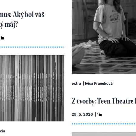
ínus: Aký bol váš
ný máj?
extra
|
Ivica Franeková
Z tvorby: Teen Theatre 
28. 5. 2026 |
cia