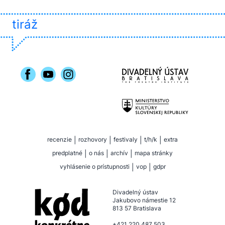
tiráž
recenzie
|
rozhovory
|
festivaly
|
t/h/k
|
extra
predplatné
|
o nás
|
archív
|
mapa stránky
vyhlásenie o prístupnosti
|
vop
|
gdpr
Divadelný ústav
Jakubovo námestie 12
813 57 Bratislava
+421 220 487 503