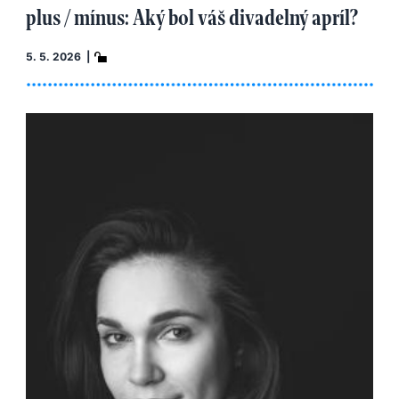
plus / mínus: Aký bol váš divadelný apríl?
5. 5. 2026 |