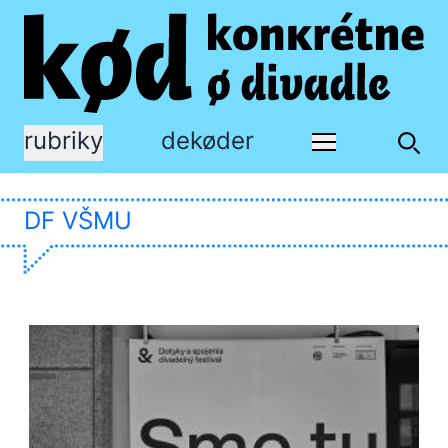
rubriky
dekøder
DF VŠMU