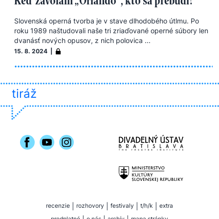
Keď zavolám „Orlando“, kto sa prebudí?
Slovenská operná tvorba je v stave dlhodobého útlmu. Po
roku 1989 naštudovali naše tri zriaďované operné súbory len
dvanásť nových opusov, z nich polovica ...
15. 8. 2024 |
tiráž
recenzie
|
rozhovory
|
festivaly
|
t/h/k
|
extra
predplatné
o nás
archív
mapa stránky