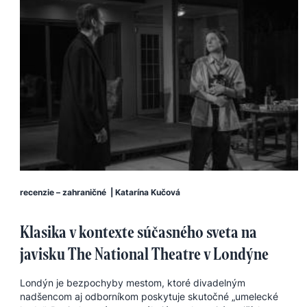
recenzie – zahraničné
|
Katarína Kučová
Klasika v kontexte súčasného sveta na
javisku The National Theatre v Londýne
Londýn je bezpochyby mestom, ktoré divadelným
nadšencom aj odborníkom poskytuje skutočné „umelecké