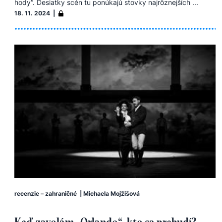
hody“. Desiatky scén tu ponúkajú stovky najrôznejších ...
18. 11. 2024 |
recenzie – zahraničné
|
Michaela Mojžišová