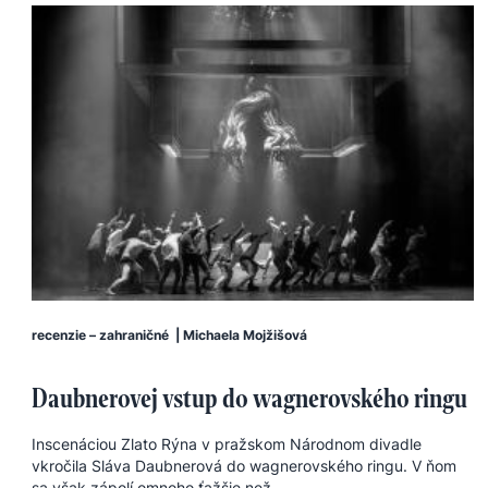
recenzie – zahraničné
|
Michaela Mojžišová
Daubnerovej vstup do wagnerovského ringu
Inscenáciou Zlato Rýna v pražskom Národnom divadle
vkročila Sláva Daubnerová do wagnerovského ringu. V ňom
sa však zápolí omnoho ťažšie než ...