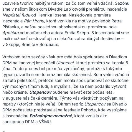
uzavrela tvorivo nabitým rokom, za čo som veľmi vďačná. Sezónu
sme v našom školskom Divadle Lab otvorili premiérou inscenácie
Nepriateľ ľudu
od Henrika Ibsena. Nasledovala premiéra
inscenácie
Pán Hronu
, ktorá vznikla na motívy poviedok Petra
Pišťanka, a našou poslednou absolventskou premiérou bola
Apotéka
od maďarského autora Ernőa Szépa. S inscenáciami sme
mali možnosť cestovať aj na niekoľko zahraničných festivalov –
v Skopje, Brne či v Bordeaux.
Vrcholom tejto sezóny však pre mňa bola spolupráca s Divadlom
DPM na imerznej inscenácii
Utopenci
, ktorej premiéra sa konala 5.
júna. Tento proces bol pre mňa výnimočný, pretože s takýmto
typom divadla som doteraz nemala skúsenosť. Som veľmi vďačná
za túto príležitosť, pretože som mohla spolupracovať so skutočne
výnimočným tímom ľudí, a myslím si, že sa nám podarilo vytvoriť
niečo krásne.
Utopencov
budeme hrávať ešte počas leta,
v auguste nás čaká derniéra. Týmto vás všetkých pozývam na
reprízy (ktorých nie je veľa)! Okrem repríz
Utopencov
sa Divadlo
DPM počas leta predstaví aj na festivale Pohoda, kde vystúpime
s inscenáciou
Požadujme nemožné
, ktorá vznikla ako
spolupráca DPM a VŠMU.