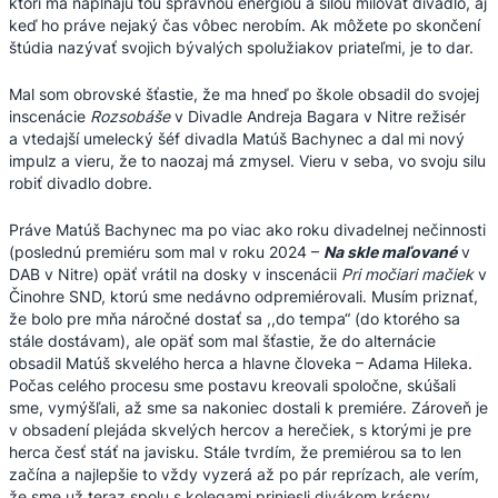
ktorí ma napĺňajú tou správnou energiou a silou milovať divadlo, aj
keď ho práve nejaký čas vôbec nerobím. Ak môžete po skončení
štúdia nazývať svojich bývalých spolužiakov priateľmi, je to dar.
Mal som obrovské šťastie, že ma hneď po škole obsadil do svojej
inscenácie
Rozsobáše
v Divadle Andreja Bagara v Nitre režisér
a vtedajší umelecký šéf divadla Matúš Bachynec a dal mi nový
impulz a vieru, že to naozaj má zmysel. Vieru v seba, vo svoju silu
robiť divadlo dobre.
Práve Matúš Bachynec ma po viac ako roku divadelnej nečinnosti
(poslednú premiéru som mal v roku 2024 –
Na skle maľované
v
DAB v Nitre) opäť vrátil na dosky v inscenácii
Pri močiari mačiek
v
Činohre SND, ktorú sme nedávno odpremiérovali. Musím priznať,
že bolo pre mňa náročné dostať sa ,,do tempa“ (do ktorého sa
stále dostávam), ale opäť som mal šťastie, že do alternácie
obsadil Matúš skvelého herca a hlavne človeka – Adama Hileka.
Počas celého procesu sme postavu kreovali spoločne, skúšali
sme, vymýšľali, až sme sa nakoniec dostali k premiére. Zároveň je
v obsadení plejáda skvelých hercov a herečiek, s ktorými je pre
herca česť stáť na javisku. Stále tvrdím, že premiérou sa to len
začína a najlepšie to vždy vyzerá až po pár reprízach, ale verím,
že sme už teraz spolu s kolegami priniesli divákom krásny