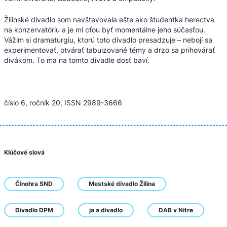
Žilinské divadlo som navštevovala ešte ako študentka herectva
na konzervatóriu a je mi cťou byť momentálne jeho súčasťou.
Vážim si dramaturgiu, ktorú toto divadlo presadzuje – nebojí sa
experimentovať, otvárať tabuizované témy a drzo sa prihovárať
divákom. To ma na tomto divadle dosť baví.
číslo 6, ročník 20, ISSN 2989-3666
Klúčové slová
Činohra SND
Mestské divadlo Žilina
Divadlo DPM
ja a divadlo
DAB v Nitre