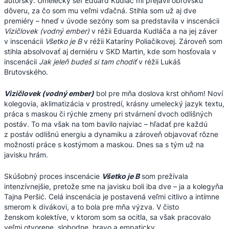
autorsky. Umelecký šéf Eduard Kudláč mi prejavil obrovskú
dôveru, za čo som mu veľmi vďačná. Stihla som už aj dve
premiéry – hneď v úvode sezóny som sa predstavila v inscenácii
Vizičlovek (vodný ember)
v réžii Eduarda Kudláča a na jej záver
v inscenácii
Všetko je B
v réžii Kataríny Poliačikovej. Zároveň som
stihla absolvovať aj derniéru v SKD Martin, kde som hosťovala v
inscenácii
Jak jeleň budeš si tam chodiť
v réžii Lukáš
Brutovského.
Vizičlovek
(vodný ember)
bol pre mňa doslova krst ohňom! Noví
kolegovia, aklimatizácia v prostredí, krásny umelecký jazyk textu,
práca s maskou či rýchle zmeny pri stvárnení dvoch odlišných
postáv. To ma však na tom bavilo najviac – hľadať pre každú
z postáv odlišnú energiu a dynamiku a zároveň objavovať rôzne
možnosti práce s kostýmom a maskou. Dnes sa s tým už na
javisku hrám.
Skúšobný proces inscenácie
Všetko je B
som prežívala
intenzívnejšie, pretože sme na javisku boli iba dve – ja a kolegyňa
Tajna Peršić. Celá inscenácia je postavená veľmi citlivo a intímne
smerom k divákovi, a to bola pre mňa výzva. V čisto
ženskom kolektíve, v ktorom som sa ocitla, sa však pracovalo
veľmi otvorene, slobodne, hravo a empaticky.