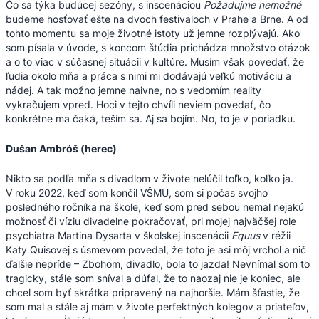
Čo sa týka budúcej sezóny, s inscenáciou
Požadujme nemožné
budeme hosťovať ešte na dvoch festivaloch v Prahe a Brne. A od
tohto momentu sa moje životné istoty už jemne rozplývajú. Ako
som písala v úvode, s koncom štúdia prichádza množstvo otázok
a o to viac v súčasnej situácii v kultúre. Musím však povedať, že
ľudia okolo mňa a práca s nimi mi dodávajú veľkú motiváciu a
nádej. A tak možno jemne naivne, no s vedomím reality
vykračujem vpred. Hoci v tejto chvíli neviem povedať, čo
konkrétne ma čaká, teším sa. Aj sa bojím. No, to je v poriadku.
Dušan Ambróš (herec)
Nikto sa podľa mňa s divadlom v živote nelúčil toľko, koľko ja.
V roku 2022, keď som končil VŠMU, som si počas svojho
posledného ročníka na škole, keď som pred sebou nemal nejakú
možnosť či víziu divadelne pokračovať, pri mojej najväčšej role
psychiatra Martina Dysarta v školskej inscenácii
Equus
v réžii
Katy Quisovej s úsmevom povedal, že toto je asi môj vrchol a nič
ďalšie nepríde – Zbohom, divadlo, bola to jazda! Nevnímal som to
tragicky, stále som sníval a dúfal, že to naozaj nie je koniec, ale
chcel som byť skrátka pripravený na najhoršie. Mám šťastie, že
som mal a stále aj mám v živote perfektných kolegov a priateľov,