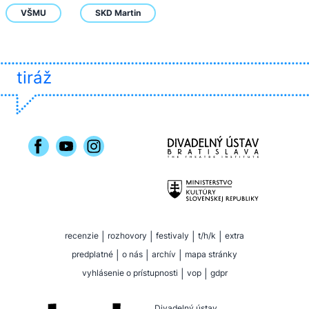
VŠMU
SKD Martin
tiráž
recenzie
|
rozhovory
|
festivaly
|
t/h/k
|
extra
predplatné
|
o nás
|
archív
|
mapa stránky
vyhlásenie o prístupnosti
|
vop
|
gdpr
Divadelný ústav