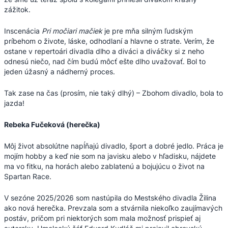
zážitok.
Inscenácia
Pri močiari mačiek
je pre mňa silným ľudským
príbehom o živote, láske, odhodlaní a hlavne o strate. Verím, že
ostane v repertoári divadla dlho a diváci a diváčky si z neho
odnesú niečo, nad čím budú môcť ešte dlho uvažovať. Bol to
jeden úžasný a nádherný proces.
Tak zase na čas (prosím, nie taký dlhý) – Zbohom divadlo, bola to
jazda!
Rebeka Fučeková (herečka)
Môj život absolútne napĺňajú divadlo, šport a dobré jedlo. Práca je
mojím hobby a keď nie som na javisku alebo v hľadisku, nájdete
ma vo fitku, na horách alebo zablatenú a bojujúcu o život na
Spartan Race.
V sezóne 2025/2026 som nastúpila do Mestského divadla Žilina
ako nová herečka. Prevzala som a stvárnila niekoľko zaujímavých
postáv, pričom pri niektorých som mala možnosť prispieť aj