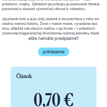
priestorov, krajiny. Základom jej prístupu je pestovanie hlbokej
pozornosti a zároveň výnimočná citlivosť k videnému.
Jej písanie bolo a aj je vždy osobné a nevynecháva z neho ani
vlastnú rodinnú históriu. Život v malom meste, vyrastanie bez
otca, dôležitá rola starých rodičov v jej živote – v príbehoch
zomknutej trojgeneračnej štvorčlennej rodinnej jednotky hľadá
vlastnú pamäť, pomáhajú jej stávať sa sebou. Zároveň ...
ešte nemáte predplatné?
prihlásenie
Článok
0,70 €