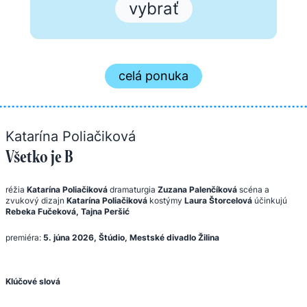
vybrať
celá ponuka
Katarína Poliačiková
Všetko je B
réžia
Katarína Poliačiková
dramaturgia
Zuzana Palenčíková
scéna a
zvukový dizajn
Katarína Poliačiková
kostýmy
Laura Štorcelová
účinkujú
Rebeka Fučeková, Tajna Peršić
premiéra:
5. júna 2026, Štúdio, Mestské divadlo Žilina
Klúčové slová