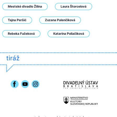
Mestské divadlo Žilina
Laura Štorcelová
Tajna Peršić
Zuzana Palenčíková
Rebeka Fučeková
Katarína Poliačiková
tiráž