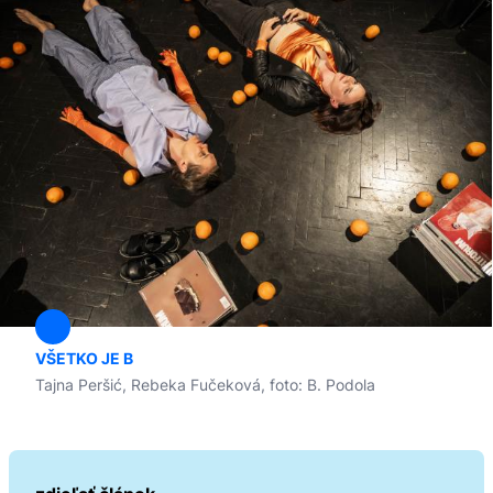
VŠETKO JE B
Tajna Peršić, Rebeka Fučeková, foto: B. Podola