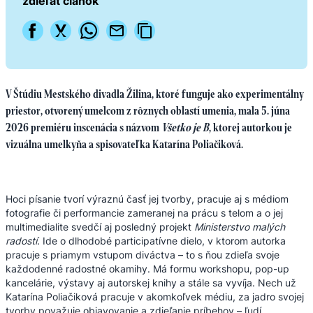
zdieľať článok
V Štúdiu Mestského divadla Žilina, ktoré funguje ako experimentálny
priestor, otvorený umelcom z rôznych oblastí umenia, mala 5. júna
2026 premiéru inscenácia s názvom
Všetko je B
, ktorej autorkou je
vizuálna umelkyňa a spisovateľka Katarína Poliačiková.
Hoci písanie tvorí výraznú časť jej tvorby, pracuje aj s médiom
fotografie či performancie zameranej na prácu s telom a o jej
multimedialite svedčí aj posledný projekt
Ministerstvo malých
radostí
. Ide o dlhodobé participatívne dielo, v ktorom autorka
pracuje s priamym vstupom diváctva – to s ňou zdieľa svoje
každodenné radostné okamihy. Má formu workshopu, pop-up
kancelárie, výstavy aj autorskej knihy a stále sa vyvíja. Nech už
Katarína Poliačiková pracuje v akomkoľvek médiu, za jadro svojej
tvorby považuje objavovanie a zdieľanie príbehov – ľudí,