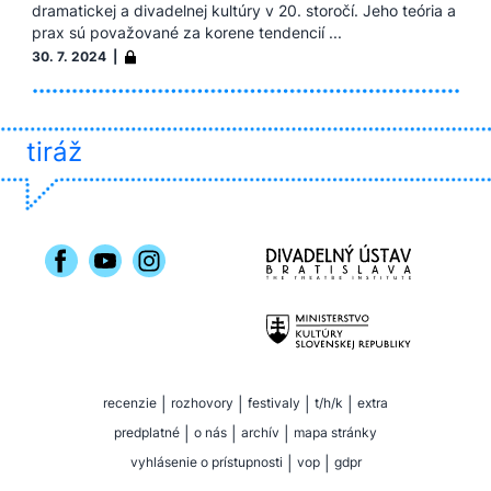
dramatickej a divadelnej kultúry v 20. storočí. Jeho teória a
prax sú považované za korene tendencií ...
30. 7. 2024 |
tiráž
recenzie
|
rozhovory
|
festivaly
|
t/h/k
|
extra
predplatné
|
o nás
|
archív
|
mapa stránky
vyhlásenie o prístupnosti
|
vop
|
gdpr