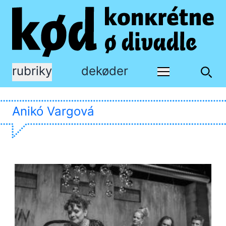
rubriky
dekøder
Anikó Vargová