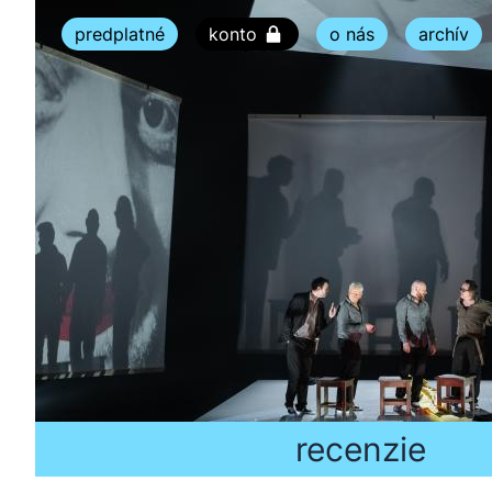
predplatné
konto
o nás
archív
recenzie