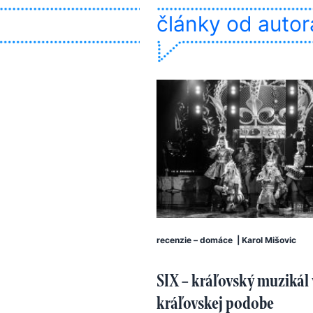
články od autor
recenzie – domáce
|
Karol Mišovic
SIX – kráľovský muzikál 
kráľovskej podobe