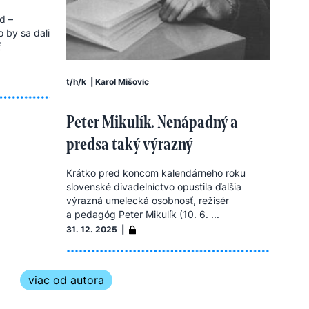
d –
o by sa dali
ť
t/h/k
|
Karol Mišovic
Peter Mikulík. Nenápadný a
predsa taký výrazný
Krátko pred koncom kalendárneho roku
slovenské divadelníctvo opustila ďalšia
výrazná umelecká osobnosť, režisér
a pedagóg Peter Mikulík (10. 6. ...
31. 12. 2025 |
viac od autora