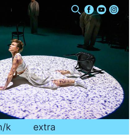
h/k
extra