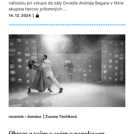
náhodou pri vstupe do sály Divadla Andreja Bagara v Nitre
skupina hercov prítomných ...
14. 12. 2024 |
recenzie – domáce
|
Zuzana Timčíková
Obrazy z vojny a scény v panelovom