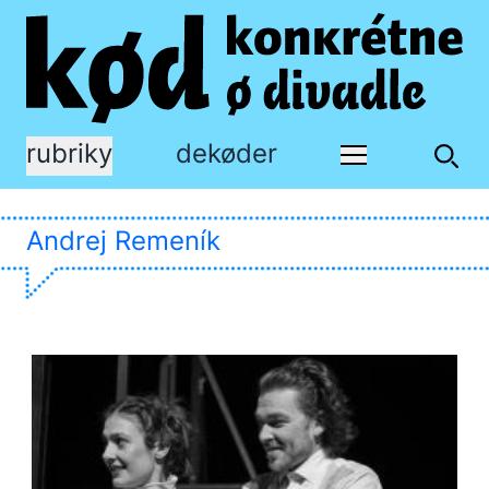
rubriky
dekøder
Andrej Remeník