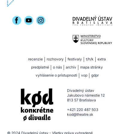
recenzie
|
rozhovory
|
festivaly
|
t/h/k
|
extra
predplatné
|
o nás
|
archív
|
mapa stránky
vyhlásenie o prístupnosti
|
vop
|
gdpr
Divadelný ústav
Jakubovo námestie 12
813 57 Bratislava
+421 220 487 503
kod@theatre.sk
© 2024
Divadelný ústav
- Všetky práva vyhradené