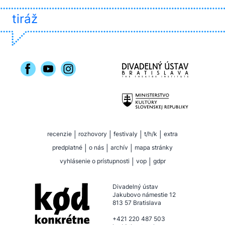
tiráž
recenzie
|
rozhovory
|
festivaly
|
t/h/k
|
extra
predplatné
|
o nás
|
archív
|
mapa stránky
vyhlásenie o prístupnosti
|
vop
|
gdpr
Divadelný ústav
Jakubovo námestie 12
813 57 Bratislava
+421 220 487 503