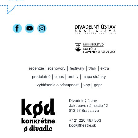
recenzie
|
rozhovory
|
festivaly
|
t/h/k
|
extra
predplatné
|
o nás
|
archív
|
mapa stránky
vyhlásenie o prístupnosti
|
vop
|
gdpr
Divadelný ústav
Jakubovo námestie 12
813 57 Bratislava
+421 220 487 503
kod@theatre.sk