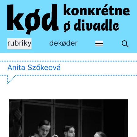
rubriky
dekøder
Anita Szőkeová