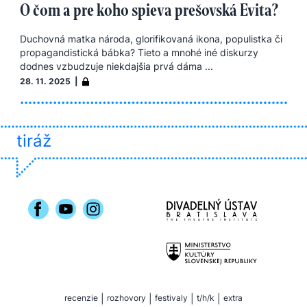
O čom a pre koho spieva prešovská Evita?
Duchovná matka národa, glorifikovaná ikona, populistka či
propagandistická bábka? Tieto a mnohé iné diskurzy
dodnes vzbudzuje niekdajšia prvá dáma ...
28. 11. 2025 |
tiráž
recenzie
|
rozhovory
|
festivaly
|
t/h/k
|
extra