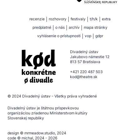
recenzie
|
rozhovory
|
festivaly
|
t/h/k
|
extra
predplatné
|
o nás
|
archív
|
mapa stránky
vyhlásenie o prístupnosti
|
vop
|
gdpr
Divadelný ústav
Jakubovo námestie 12
813 57 Bratislava
+421 220 487 503
kod@theatre.sk
© 2024
Divadelný ústav
- Všetky práva vyhradené
Divadelný ústav je štátnou príspevkovou
organizáciou zriadenou Ministerstvom kultúry
Slovenskej republiky
design ©
mrmeadow.studio
, 2024
code ©
michal
, 2024 - 2026