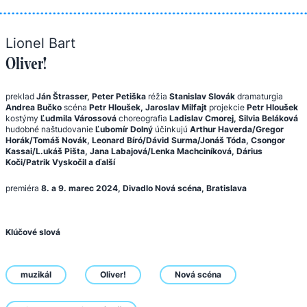
Lionel Bart
Oliver!
preklad
Ján Štrasser, Peter Petiška
réžia
Stanislav Slovák
dramaturgia
Andrea Bučko
scéna
Petr Hloušek, Jaroslav Milfajt
projekcie
Petr Hloušek
kostýmy
Ľudmila Várossová
choreografia
Ladislav Cmorej, Silvia Beláková
hudobné naštudovanie
Ľubomír Dolný
účinkujú
Arthur Haverda/Gregor
Horák/Tomáš Novák, Leonard Bíró/Dávid Surma/Jonáš Tóda, Csongor
Kassai/L.ukáš Pišta, Jana Labajová/Lenka Machciníková, Dárius
Koči/Patrik Vyskočil a ďalší
premiéra
8. a 9. marec 2024, Divadlo Nová scéna, Bratislava
Klúčové slová
muzikál
Oliver!
Nová scéna