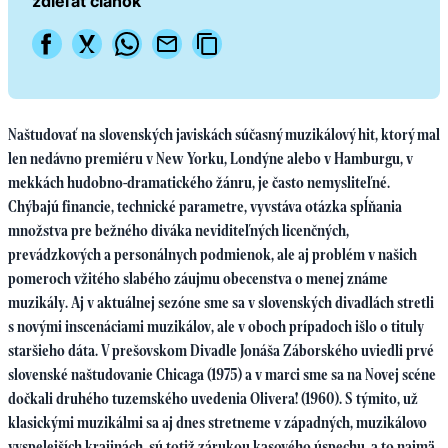
zdieľať článok
Naštudovať na slovenských javiskách súčasný muzikálový hit, ktorý mal
len nedávno premiéru v New Yorku, Londýne alebo v Hamburgu, v
mekkách hudobno-dramatického žánru, je často nemysliteľné.
Chýbajú financie, technické parametre, vyvstáva otázka spĺňania
množstva pre bežného diváka neviditeľných licenčných,
prevádzkových a personálnych podmienok, ale aj problém v našich
pomeroch vžitého slabého záujmu obecenstva o menej známe
muzikály. Aj v aktuálnej sezóne sme sa v slovenských divadlách stretli
s novými inscenáciami muzikálov, ale v oboch prípadoch išlo o tituly
staršieho dáta. V prešovskom Divadle Jonáša Záborského uviedli prvé
slovenské naštudovanie Chicaga (1975) a v marci sme sa na Novej scéne
dočkali druhého tuzemského uvedenia Olivera! (1960). S týmito, už
klasickými muzikálmi sa aj dnes stretneme v západných, muzikálovo
vyspelejších krajinách, sú totiž zárukou kasového úspechu, a to najmä