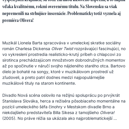
vďaka kvalitnému, rokmi overenému titulu. Na Slovensku sa však
nepremenili na strhujúce inscenácie. Problematicky totiž vyznela aj
premiéra Olivera!
Muzikál Lionela Barta spracováva v umeleckej skratke sociálny
román Charlesa Dickensa
Oliver Twist
rozprávajúci fascinujúci, no
vo vykreslení prostredia realisticko-krutý príbeh o chlapcovi zo
sirotinca prechádzajúcom množstvom dobrodružných momentov
až po spočinutie v náručí svojho nájdeného starého otca. Bartovo
dielo je bohaté na songy, ktoré v muzikálovom prostredí už
zľudoveli, a preto patrí dodnes medzi najpopulárnejšie
muzikálové tituly na starom kontinente.
Divadlo Nová scéna oslovilo na režijnú spoluprácu po prvýkrát
Stanislava Slováka, herca a režiséra pôsobiaceho momentálne na
pozícii umeleckého šéfa činohry v Mestskom divadle Brno a
niekdajšieho predstaviteľa Billa Sikesa z tamojšieho
Olivera!
(2005). No práve réžia sa ukázala ako najproblematickejší ...