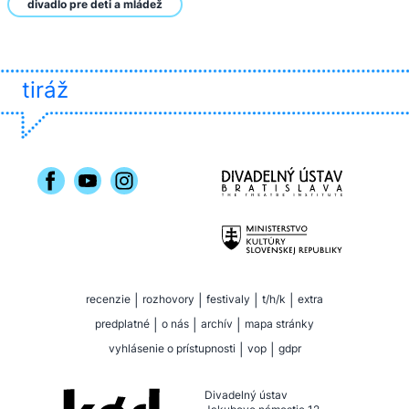
divadlo pre deti a mládež
tiráž
recenzie
|
rozhovory
|
festivaly
|
t/h/k
|
extra
predplatné
|
o nás
|
archív
|
mapa stránky
vyhlásenie o prístupnosti
|
vop
|
gdpr
Divadelný ústav