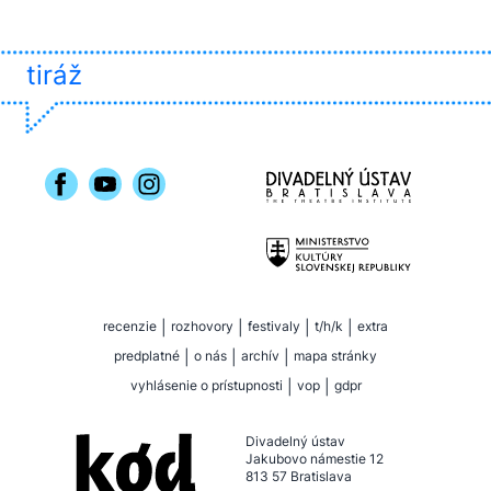
tiráž
recenzie
|
rozhovory
|
festivaly
|
t/h/k
|
extra
predplatné
|
o nás
|
archív
|
mapa stránky
vyhlásenie o prístupnosti
|
vop
|
gdpr
Divadelný ústav
Jakubovo námestie 12
813 57 Bratislava