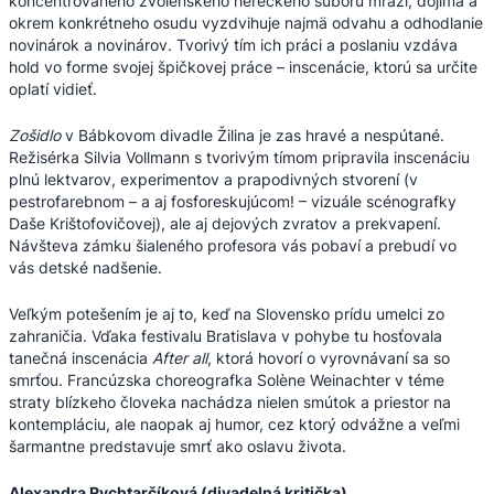
koncentrovaného zvolenského hereckého súboru mrazí, dojíma a
okrem konkrétneho osudu vyzdvihuje najmä odvahu a odhodlanie
novinárok a novinárov. Tvorivý tím ich práci a poslaniu vzdáva
hold vo forme svojej špičkovej práce – inscenácie, ktorú sa určite
oplatí vidieť.
Zošidlo
v Bábkovom divadle Žilina je zas hravé a nespútané.
Režisérka Silvia Vollmann s tvorivým tímom pripravila inscenáciu
plnú lektvarov, experimentov a prapodivných stvorení (v
pestrofarebnom – a aj fosforeskujúcom! – vizuále scénografky
Daše Krištofovičovej), ale aj dejových zvratov a prekvapení.
Návšteva zámku šialeného profesora vás pobaví a prebudí vo
vás detské nadšenie.
Veľkým potešením je aj to, keď na Slovensko prídu umelci zo
zahraničia. Vďaka festivalu Bratislava v pohybe tu hosťovala
tanečná inscenácia
After all
, ktorá hovorí o vyrovnávaní sa so
smrťou. Francúzska choreografka Solène Weinachter v téme
straty blízkeho človeka nachádza nielen smútok a priestor na
kontempláciu, ale naopak aj humor, cez ktorý odvážne a veľmi
šarmantne predstavuje smrť ako oslavu života.
Alexandra Rychtarčíková (divadelná kritička)