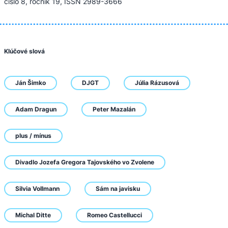
číslo 8, ročník 19, ISSN 2989-3666
Klúčové slová
Ján Šimko
DJGT
Júlia Rázusová
Adam Dragun
Peter Mazalán
plus / mínus
Divadlo Jozefa Gregora Tajovského vo Zvolene
Silvia Vollmann
Sám na javisku
Michal Ditte
Romeo Castellucci