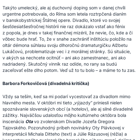
Takýto umelecký, ale aj duchovný doping som v danej chvíli
urgentne potrebovala, do Ríma som letela roztrpčená dianím
v banskobystrickej Štátnej opere. Divadlo, ktoré vo svojej
šesťdesiatšesťročnej histórii nie raz dokázalo vstať ako fénix
z popola, je dnes v takej finančnej mizérii, že nevie, čo, kde a či
vôbec bude hrať. To, že v snahe zachrániť inštitúciu položilo na
oltár démona súhlasu svoju dlhoročnú dramaturgičku Alžbetu
Lukáčovú, problematizuje vec i z morálnej stránky. Sú situácie,
v akých sa nechcete ocitnúť – ani ako zamestnanec, ani ako
nadriadený. Skutočný vinník raz odíde, no rany sa budú
zaceľovať ešte dlho potom. Veď už to tu bolo – a máme to tu zas.
Barbora Forkovičová (divadelná kritička)
Vždy sa teším, keď sa mi podarí vycestovať za divadlom mimo
hlavného mesta. V októbri mi tieto „výjazdy“ priniesli nielen
spoznávanie slovenských obcí (a hotelov), ale aj silné divadelné
zážitky. Najväčšou udalosťou môjho kultúrneho októbra bola
inscenácia
Ota
vo zvolenskom Divadle Jozefa Gregora
Tajovského. Pozoruhodný príbeh novinárky Oty Plávkovej v
interpretácii Michala Ditteho (text) a Júlie Rázusovej (réžia) a