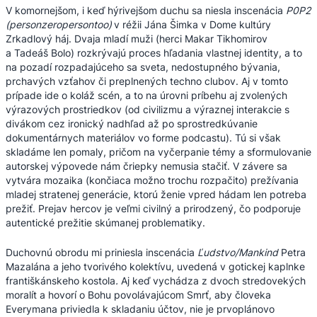
V komornejšom, i keď hýrivejšom duchu sa niesla inscenácia
P0P2
(personzeropersontoo)
v réžii Jána Šimka v Dome kultúry
Zrkadlový háj. Dvaja mladí muži (herci Makar Tikhomirov
a Tadeáš Bolo) rozkrývajú proces hľadania vlastnej identity, a to
na pozadí rozpadajúceho sa sveta, nedostupného bývania,
prchavých vzťahov či preplnených techno clubov. Aj v tomto
prípade ide o koláž scén, a to na úrovni príbehu aj zvolených
výrazových prostriedkov (od civilizmu a výraznej interakcie s
divákom cez ironický nadhľad až po sprostredkúvanie
dokumentárnych materiálov vo forme podcastu). Tú si však
skladáme len pomaly, pričom na vyčerpanie témy a sformulovanie
autorskej výpovede nám čriepky nemusia stačiť. V závere sa
vytvára mozaika (končiaca možno trochu rozpačito) prežívania
mladej stratenej generácie, ktorú ženie vpred hádam len potreba
prežiť. Prejav hercov je veľmi civilný a prirodzený, čo podporuje
autentické prežitie skúmanej problematiky.
Duchovnú obrodu mi priniesla inscenácia
Ľudstvo/Mankind
Petra
Mazalána a jeho tvorivého kolektívu, uvedená v gotickej kaplnke
františkánskeho kostola
.
Aj keď vychádza z dvoch stredovekých
moralít a hovorí o Bohu povolávajúcom Smrť, aby človeka
Everymana priviedla k skladaniu účtov, nie je prvoplánovo