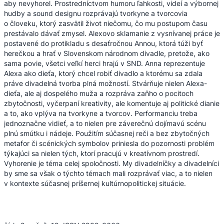
aby nevyhorel. Prostredníctvom humoru ľahkosti, videí a výbornej
hudby a sound designu rozprávajú tvorkyne a tvorcovia
o človeku, ktorý zasvätil život niečomu, čo mu postupom času
prestávalo dávať zmysel. Alexovo sklamanie z vysnívanej práce je
postavené do protikladu s desaťročnou Annou, ktorá túži byť
herečkou a hrať v Slovenskom národnom divadle, pretože, ako
sama povie, všetci veľkí herci hrajú v SND. Anna reprezentuje
Alexa ako dieťa, ktorý chcel robiť divadlo a ktorému sa zdala
práve divadelná tvorba plná možností. Stvárňuje nielen Alexa-
dieťa, ale aj dospelého muža a rozpráva zaňho o pocitoch
zbytočnosti, vyčerpaní kreativity, ale komentuje aj politické dianie
a to, ako vplýva na tvorkyne a tvorcov. Performanciu treba
jednoznačne vidieť, a to nielen pre záverečnú dojímavú scénu
plnú smútku i nádeje. Použitím súčasnej reči a bez zbytočných
metafor či scénických symbolov priniesla do pozornosti problém
týkajúci sa nielen tých, ktorí pracujú v kreatívnom prostredí.
Vyhorenie je téma celej spoločnosti. My divadelníčky a divadelníci
by sme sa však o týchto témach mali rozprávať viac, a to nielen
v kontexte súčasnej príšernej kultúrnopolitickej situácie.