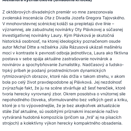
Z októbrových divadelných premiér vo mne zarezonovala
zvolenská inscenácia
Ota
z Divadla Jozefa Gregora Tajovského.
V mnohovrstevnej scénickej koláži sa prepletajú dve línie –
významnej, ale zabudnutej novinárky Oty Plávkovej a súčasnej
investigatívnej novinárky Laury. Kým Plávková je skutočná
historická osobnosť, na ktorej ideologicky poznačenom osude
autor Michal Ditte a režisérka Júlia Rázusová ukázali mašinériu
moci v kontraste k pevnosti odboja jednotlivca, Laura ako fiktívna
postava v sebe spája aktuálne zastrašovanie novinárok a
novinárov a spochybňovanie žurnalistiky. Nadčasový a ľudsko-
trpký príbeh je podaný prostredníctvom dynamických
rytmizovaných obrazov, ktoré nás držia v takom strehu, v akom
bola po celý život pravdepodobne aj Plávková. Jej nezdolnosť
zvýrazňuje fakt, že ju na scéne stvárňuje až šesť herečiek, ktoré
tvoria herecky vyrovnaný zbor. Okrem posolstva o vnútornej sile
nepohodlného človeka, sformulovaného bez veľkých gest a kriku,
ktoré je o to výpovednejšie, že je bez akejkoľvek aktualizácie
stále žiaľ aktuálne, sú osobitými príznakmi inscenácie naživo
vytváraná hudobná kompozícia (pričom sa „hrá“ aj na písacích
strojoch) a kolektívny výkon herecky kompaktného obsadenia.