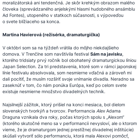
moralizátorská ani tendenčná. Je skôr krehkým obrazom malého
človeka (sprevádzaného anjelskými hlasmi hudobného ansámblu
Ad Fontes), utopeného v statkoch súčasnosti, s výpoveďou
o svete blížiaceho sa konca.
Martina Havierová (režisérka, dramaturgička)
V októbri som sa na týždeň vrátila do môjho niekdajšieho
domova. V Trenčíne som navštívila festival
Sám na javisku
,
ktorého tridsiaty prvý ročník bol obohatený dramaturgickou líniou
Japan Selection. Za tri predstavenia, ktoré som v rámci japonskej
línie festivalu absolvovala, som nesmierne vďačná a zároveň mi
dali pocítiť, že musím rozšíriť svoje vnímanie divadla. Neradno sa
zaseknúť v tom, čo nám ponúka Európa, keď po celom svete
existuje nesmierne množstvo divadelných techník.
Najsilnejší zážitok, ktorý prišiel na konci mesiaca, bol dielom
slovenských tvorkýň a tvorcov. Performancia
Alex
Adama
Draguna vznikala dva roky, počas ktorých spolu s „Alexom“
(ktorého skutočné meno sa v performancii nevysloví, ale o ktorom
vieme, že je dramaturgom jednej prestížnej divadelnej inštitúcie)
skúšali vytvoriť sólo performanciu, ktorá mala Alexovi pomôcť,