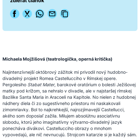
zdieľať článok
Michaela Mojžišová (teatrologička, operná kritička)
Najintenzívnejší októbrový zážitok mi privodil nový hudobno-
divadelný projekt Romea Castellucciho v Rímskej opere.
Pergolesiho
Stabat Mater
, barokové oratórium o bolesti Ježišovej
matky pod krížom, sa nehralo v divadle, ale v najstaršej rímskej
Bazilike Santa Maria in Aracoeli na Kapitole. No nielen z hudobnej
nádhery diela či zo sugestívneho priestoru mi naskakovali
zimomriavky. Bol to najkrehkejší, najrozjímavejší Castellucci,
akého som doposiaľ zažila. Milujem absolútnu asociatívnu
slobodu, ktorú jeho imaginatívny výtvarno-divadelný jazyk
ponecháva divákovi. Castellucciho obrazy o mnohom
vypovedajú, ale nič nevnucujú. Strojcom katarzie si je každý sám.