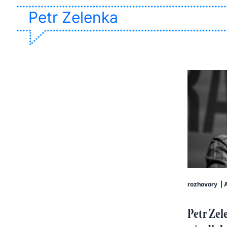
Petr Zelenka
rozhovory
|
Petr Zel