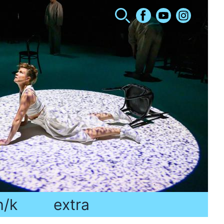
h/k
extra