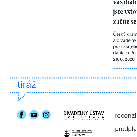
vás dia
jste vst
začne se
Český drama
a divadelný
poznajú jeho
ďábla či Př
26. 6. 2026 
tiráž
recenzi
predpla