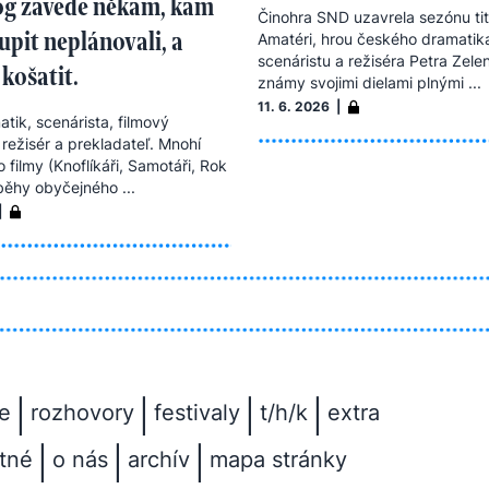
log zavede někam, kam
Činohra SND uzavrela sezónu ti
oupit neplánovali, a
Amatéri, hrou českého dramatik
scenáristu a režiséra Petra Zele
 košatit.
známy svojimi dielami plnými ...
11. 6. 2026 |
tik, scenárista, filmový
 režisér a prekladateľ. Mnohí
 filmy (Knoflíkáři, Samotáři, Rok
íběhy obyčejného ...
|
|
|
|
|
e
rozhovory
festivaly
t/h/k
extra
|
|
|
tné
o nás
archív
mapa stránky