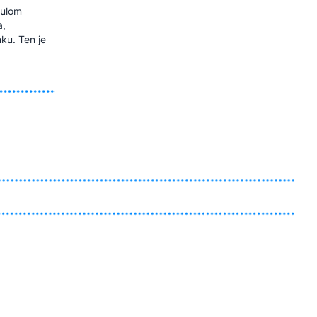
tulom
a,
nku. Ten je