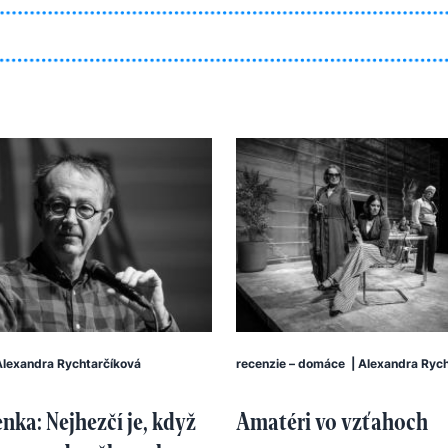
Alexandra Rychtarčíková
recenzie – domáce
|
Alexandra Rych
enka: Nejhezčí je, když
Amatéri vo vzťahoch