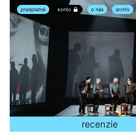
predplatné
konto
o nás
archív
recenzie