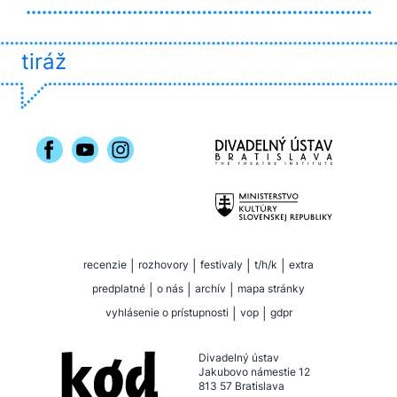
tiráž
recenzie
|
rozhovory
|
festivaly
|
t/h/k
|
extra
predplatné
|
o nás
|
archív
|
mapa stránky
vyhlásenie o prístupnosti
|
vop
|
gdpr
Divadelný ústav
Jakubovo námestie 12
813 57 Bratislava