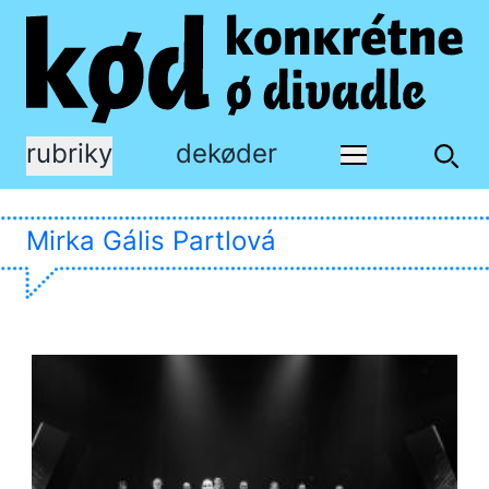
rubriky
dekøder
Mirka Gális Partlová