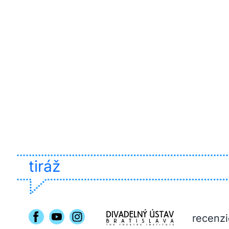
tiráž
recenzi