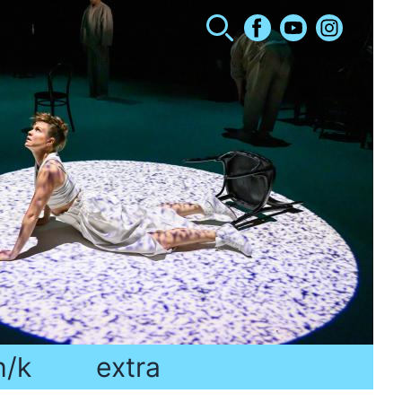
h/k
extra