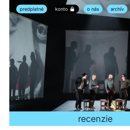
predplatné
konto
o nás
archív
recenzie