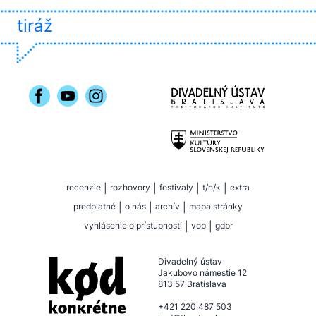
tiráž
recenzie
|
rozhovory
|
festivaly
|
t/h/k
|
extra
predplatné
|
o nás
|
archív
|
mapa stránky
vyhlásenie o prístupnosti
|
vop
|
gdpr
Divadelný ústav
Jakubovo námestie 12
813 57 Bratislava
+421 220 487 503