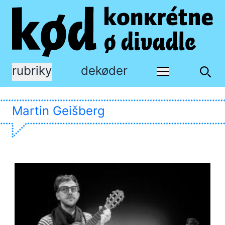
rubriky
dekøder
Martin Geišberg