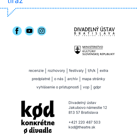
tiráž
recenzie
|
rozhovory
|
festivaly
|
t/h/k
|
extra
predplatné
|
o nás
|
archív
|
mapa stránky
vyhlásenie o prístupnosti
|
vop
|
gdpr
Divadelný ústav
Jakubovo námestie 12
813 57 Bratislava
+421 220 487 503
kod@theatre.sk