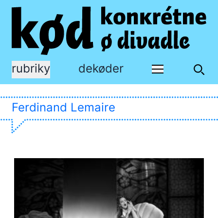
rubriky
dekøder
Ferdinand Lemaire