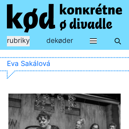
rubriky
dekøder
Eva Sakálová