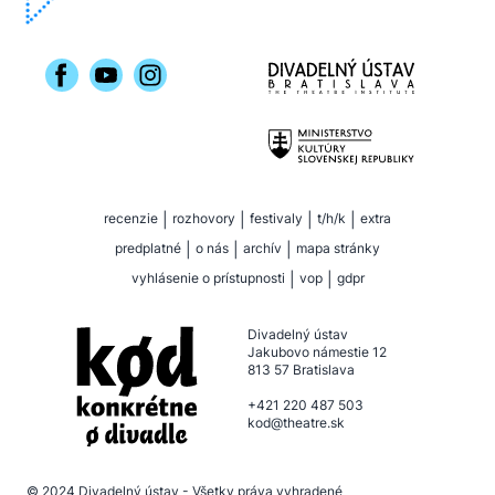
recenzie
|
rozhovory
|
festivaly
|
t/h/k
|
extra
predplatné
|
o nás
|
archív
|
mapa stránky
vyhlásenie o prístupnosti
|
vop
|
gdpr
Divadelný ústav
Jakubovo námestie 12
813 57 Bratislava
+421 220 487 503
kod@theatre.sk
© 2024
Divadelný ústav
- Všetky práva vyhradené