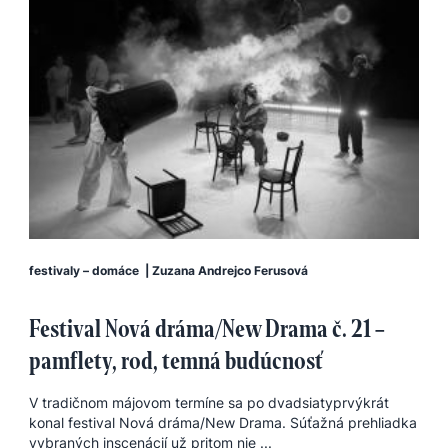
festivaly – domáce
|
Zuzana Andrejco Ferusová
Festival Nová dráma/New Drama č. 21 –
pamflety, rod, temná budúcnosť
V tradičnom májovom termíne sa po dvadsiatyprvýkrát
konal festival Nová dráma/New Drama. Súťažná prehliadka
vybraných inscenácií už pritom nie ...