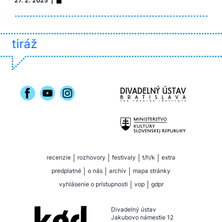
27. 2. 2025 |
tiráž
recenzie
|
rozhovory
|
festivaly
|
t/h/k
|
extra
predplatné
|
o nás
|
archív
|
mapa stránky
vyhlásenie o prístupnosti
|
vop
|
gdpr
Divadelný ústav
Jakubovo námestie 12