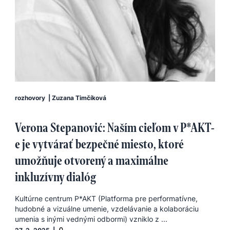
rozhovory
|
Zuzana Timčíková
Verona Stepanović: Naším cieľom v P*AKT-
e je vytvárať bezpečné miesto, ktoré
umožňuje otvorený a maximálne
inkluzívny dialóg
Kultúrne centrum P*AKT (Platforma pre performatívne,
hudobné a vizuálne umenie, vzdelávanie a kolaboráciu
umenia s inými vednými odbormi) vzniklo z ...