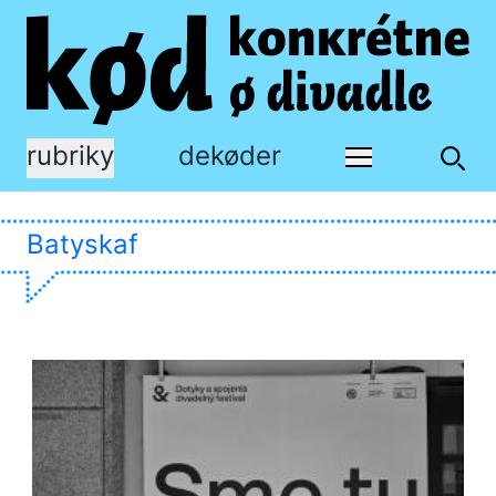
rubriky
dekøder
Batyskaf