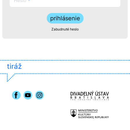
Heslo
*
prihlásenie
Zabudnuté heslo
tiráž