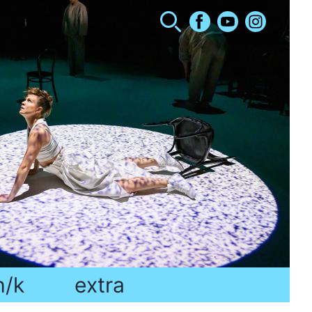
h/k
extra