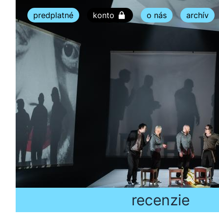
predplatné
konto
o nás
archív
recenzie