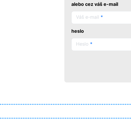
alebo cez váš e-mail
Váš e-mail
*
heslo
Heslo
*