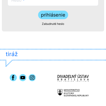
Heslo
*
prihlásenie
Zabudnuté heslo
tiráž