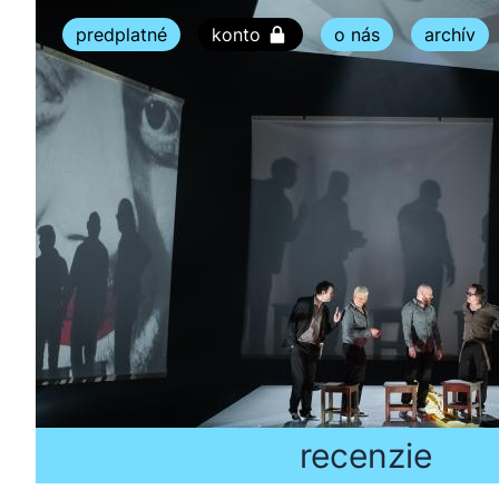
predplatné
konto
o nás
archív
recenzie