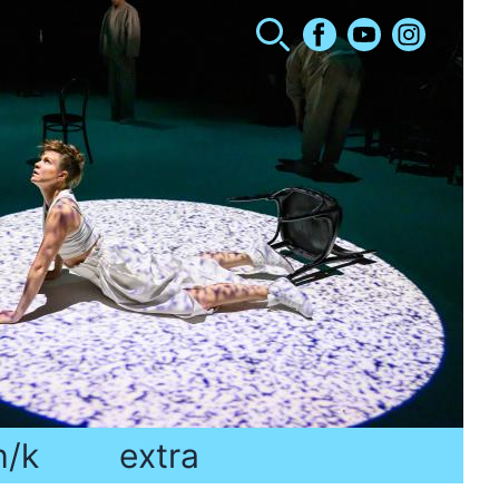
h/k
extra