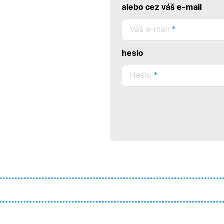
alebo cez váš e-mail
Váš e-mail
*
heslo
Heslo
*