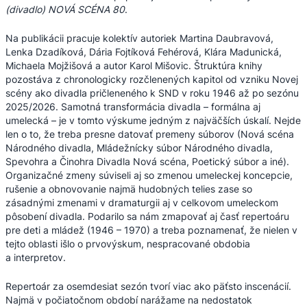
(divadlo) NOVÁ SCÉNA 80
.
Na publikácii pracuje kolektív autoriek Martina Daubravová,
Lenka Dzadíková, Dária Fojtíková Fehérová, Klára Madunická,
Michaela Mojžišová a autor Karol Mišovic. Štruktúra knihy
pozostáva z chronologicky rozčlenených kapitol od vzniku Novej
scény ako divadla pričleneného k SND v roku 1946 až po sezónu
2025/2026. Samotná transformácia divadla – formálna aj
umelecká – je v tomto výskume jedným z najväčších úskalí. Nejde
len o to, že treba presne datovať premeny súborov (Nová scéna
Národného divadla, Mládežnícky súbor Národného divadla,
Spevohra a Činohra Divadla Nová scéna, Poetický súbor a iné).
Organizačné zmeny súviseli aj so zmenou umeleckej koncepcie,
rušenie a obnovovanie najmä hudobných telies zase so
zásadnými zmenami v dramaturgii aj v celkovom umeleckom
pôsobení divadla. Podarilo sa nám zmapovať aj časť repertoáru
pre deti a mládež (1946 – 1970) a treba poznamenať, že nielen v
tejto oblasti išlo o prvovýskum, nespracované obdobia
a interpretov.
Repertoár za osemdesiat sezón tvorí viac ako päťsto inscenácií.
Najmä v počiatočnom období narážame na nedostatok