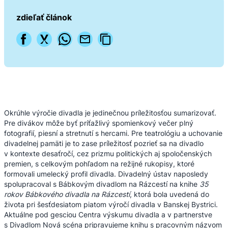
zdieľať článok
Okrúhle výročie divadla je jedinečnou príležitosťou sumarizovať.
Pre divákov môže byť príťažlivý spomienkový večer plný
fotografií, piesní a stretnutí s hercami. Pre teatrológiu a uchovanie
divadelnej pamäti je to zase príležitosť pozrieť sa na divadlo
v kontexte desaťročí, cez prizmu politických aj spoločenských
premien, s celkovým pohľadom na režijné rukopisy, ktoré
formovali umelecký profil divadla. Divadelný ústav naposledy
spolupracoval s Bábkovým divadlom na Rázcestí na knihe
35
rokov Bábkového divadla na Rázcestí
, ktorá bola uvedená do
života pri šesťdesiatom piatom výročí divadla v Banskej Bystrici.
Aktuálne pod gesciou Centra výskumu divadla a v partnerstve
s Divadlom Nová scéna pripravujeme knihu s pracovným názvom