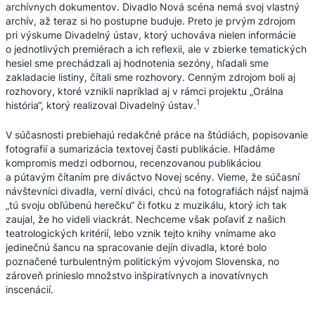
archívnych dokumentov. Divadlo Nová scéna nemá svoj vlastný
archív, až teraz si ho postupne buduje. Preto je prvým zdrojom
pri výskume Divadelný ústav, ktorý uchováva nielen informácie
o jednotlivých premiérach a ich reflexii, ale v zbierke tematických
hesiel sme prechádzali aj hodnotenia sezóny, hľadali sme
zakladacie listiny, čítali sme rozhovory. Cenným zdrojom boli aj
rozhovory, ktoré vznikli napríklad aj v rámci projektu „Orálna
1
história“, ktorý realizoval Divadelný ústav.
V súčasnosti prebiehajú redakčné práce na štúdiách, popisovanie
fotografií a sumarizácia textovej časti publikácie. Hľadáme
kompromis medzi odbornou, recenzovanou publikáciou
a pútavým čítaním pre diváctvo Novej scény. Vieme, že súčasní
návštevníci divadla, verní diváci, chcú na fotografiách nájsť najmä
„tú svoju obľúbenú herečku“ či fotku z muzikálu, ktorý ich tak
zaujal, že ho videli viackrát. Nechceme však poľaviť z našich
teatrologických kritérií, lebo vznik tejto knihy vnímame ako
jedinečnú šancu na spracovanie dejín divadla, ktoré bolo
poznačené turbulentným politickým vývojom Slovenska, no
zároveň prinieslo množstvo inšpiratívnych a inovatívnych
inscenácií.