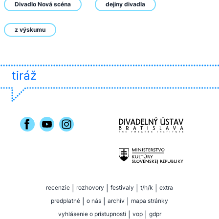
Divadlo Nová scéna
dejiny divadla
z výskumu
tiráž
recenzie
|
rozhovory
|
festivaly
|
t/h/k
|
extra
predplatné
|
o nás
|
archív
|
mapa stránky
vyhlásenie o prístupnosti
|
vop
|
gdpr