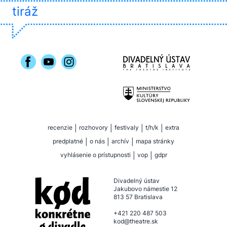
tiráž
recenzie
|
rozhovory
|
festivaly
|
t/h/k
|
extra
predplatné
|
o nás
|
archív
|
mapa stránky
vyhlásenie o prístupnosti
|
vop
|
gdpr
Divadelný ústav
Jakubovo námestie 12
813 57 Bratislava
+421 220 487 503
kod@theatre.sk