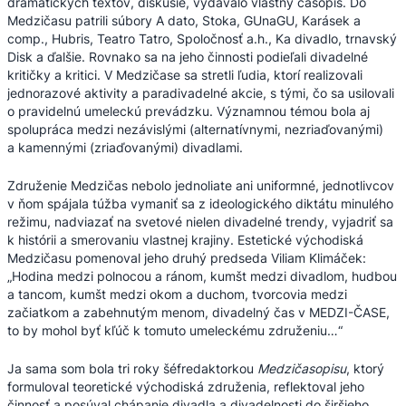
dramatických textov, diskusie, vydávalo vlastný časopis. Do
Medzičasu patrili súbory A dato, Stoka, GUnaGU, Karásek a
comp., Hubris, Teatro Tatro, Spoločnosť a.h., Ka divadlo, trnavský
Disk a ďalšie. Rovnako sa na jeho činnosti podieľali divadelné
kritičky a kritici. V Medzičase sa stretli ľudia, ktorí realizovali
jednorazové aktivity a paradivadelné akcie, s tými, čo sa usilovali
o pravidelnú umeleckú prevádzku. Významnou témou bola aj
spolupráca medzi nezávislými (alternatívnymi, nezriaďovanými)
a kamennými (zriaďovanými) divadlami.
Združenie Medzičas nebolo jednoliate ani uniformné, jednotlivcov
v ňom spájala túžba vymaniť sa z ideologického diktátu minulého
režimu, nadviazať na svetové nielen divadelné trendy, vyjadriť sa
k histórii a smerovaniu vlastnej krajiny. Estetické východiská
Medzičasu pomenoval jeho druhý predseda Viliam Klimáček:
„Hodina medzi polnocou a ránom, kumšt medzi divadlom, hudbou
a tancom, kumšt medzi okom a duchom, tvorcovia medzi
začiatkom a zabehnutým menom, divadelný čas v MEDZI-ČASE,
to by mohol byť kľúč k tomuto umeleckému združeniu…“
Ja sama som bola tri roky šéfredaktorkou
Medzičasopisu
, ktorý
formuloval teoretické východiská združenia, reflektoval jeho
činnosť a posúval chápanie divadla a divadelnosti do širšieho