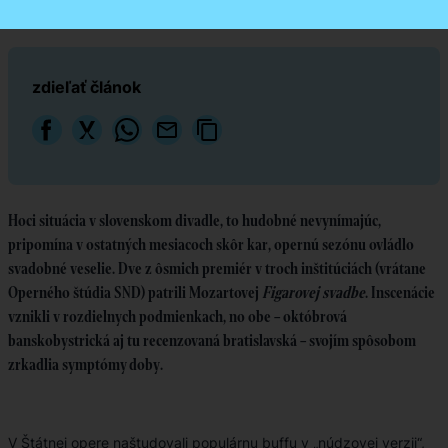
zdieľať článok
Hoci situácia v slovenskom divadle, to hudobné nevynímajúc,
pripomína v ostatných mesiacoch skôr kar, opernú sezónu ovládlo
svadobné veselie. Dve z ôsmich premiér v troch inštitúciách (vrátane
Operného štúdia SND) patrili Mozartovej
Figarovej svadbe
. Inscenácie
vznikli v rozdielnych podmienkach, no obe – októbrová
banskobystrická aj tu recenzovaná bratislavská – svojím spôsobom
zrkadlia symptómy doby.
V Štátnej opere naštudovali populárnu buffu v „núdzovej verzii“,