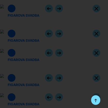
foto: M. Olbrzymek
FIGAROVA SVADBA
Lenka Máčiková, Simona Šaturová, Pavol Kubáň, foto: M.
Olbrzymek
FIGAROVA SVADBA
Tadeáš Hoza, foto: M. Olbrzymek
FIGAROVA SVADBA
Lenka Máčiková, Pavol Kubáň, Jarmila Vantuchová, foto: M.
Olbrzymek
FIGAROVA SVADBA
Jarmila Vantuchová, Simona Šaturová, foto: M. Olbrzymek
FIGAROVA SVADBA