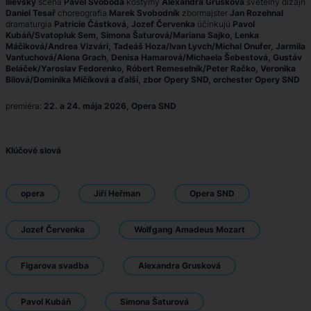
Ilievsky
scéna
Pavel Svoboda
kostýmy
Alexandra Grusková
svetelný dizajn
Daniel Tesař
choreografia
Marek Svobodník
zbormajster
Jan Rozehnal
dramaturgia
Patricie Částková, Jozef Červenka
účinkujú
Pavol
Kubáň/Svatopluk Sem, Simona Šaturová/Mariana Sajko, Lenka
Máčiková/Andrea Vizvári, Tadeáš Hoza/Ivan Lyvch/Michal Onufer, Jarmila
Vantuchová/Alena Grach, Denisa Hamarová/Michaela Šebestová, Gustáv
Beláček/Yaroslav Fedorenko, Róbert Remeselník/Peter Račko, Veronika
Bilová/Dominika Mičíková a ďalší, zbor Opery SND, orchester Opery SND
premiéra:
22. a 24. mája 2026, Opera SND
Klúčové slová
opera
Jiří Heřman
Opera SND
Jozef Červenka
Wolfgang Amadeus Mozart
Figarova svadba
Alexandra Grusková
Pavol Kubáň
Simona Šaturová