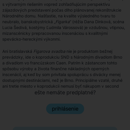
s výtvarným riešením vopred zohľadňujúcim perspektívu
zájazdových predstavení počas dlho plánovanej rekonštrukcie
Národného domu. Našťastie, na kvalite výsledného tvaru to
neubralo, banskobystrická „
Figarka
“ (réžia Dana Dinková, scéna
Lucia Šedivá, kostýmy Ľudmila Várossová) je vzdušnou, vtipnou,
mizanscénicky prepracovanou inscenáciou s kvalitnými
spevácko-hereckými výkonmi.
Ani bratislavská
Figarova svadba
nie je produktom bežnej
prevádzky, ide o koprodukciu SND s Národným divadlom Brno
a divadlom vo francúzskom Caen. Patrím k zástancom tohto
spôsobu výroby a života finančne nákladných operných
inscenácií, aj keď by som privítala spoluprácu s divácky menej
dostupnými destináciami, než je Brno. Principiálne vzaté, druhé
ani tretie miesto v koprodukcii nemusí byť nákupom v second
hande. Pod podmienkou, že divák dostane „výrobok“
ešte nemáte predplatné?
v adekvátnom ...
prihlásenie