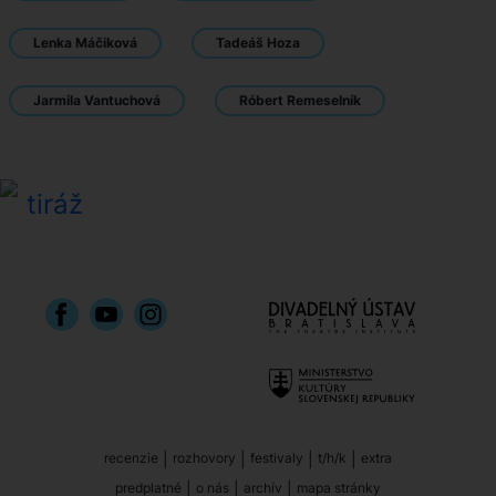
Lenka Máčiková
Tadeáš Hoza
Jarmila Vantuchová
Róbert Remeselník
tiráž
recenzie
|
rozhovory
|
festivaly
|
t/h/k
|
extra
predplatné
|
o nás
|
archív
|
mapa stránky