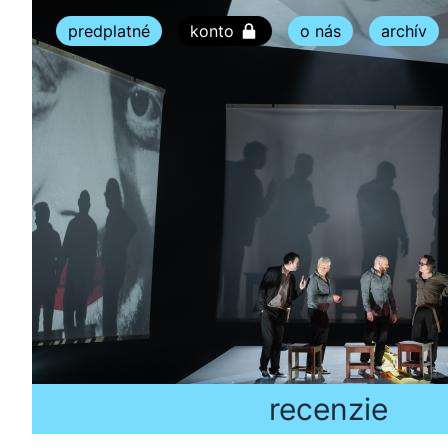
predplatné
konto
o nás
archív
recenzie