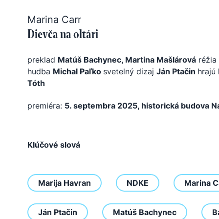
Marina Carr
Dievča na oltári
preklad
Matúš Bachynec, Martina Mašlárová
réžia
hudba
Michal Paľko
svetelný dizaj
Ján Ptačin
hrajú
Tóth
premiéra:
5. septembra 2025, historická budova N
Klúčové slová
Marija Havran
NDKE
Marina C
Ján Ptačin
Matúš Bachynec
B