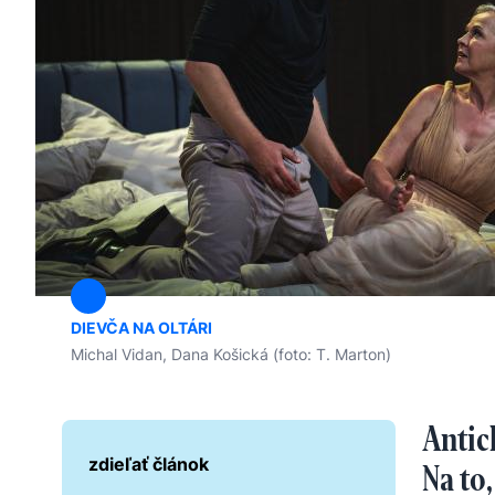
DIEVČA NA OLTÁRI
Michal Vidan, Dana Košická (foto: T. Marton)
Antic
zdieľať článok
Na to