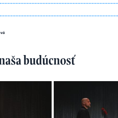
ová
 naša budúcnosť