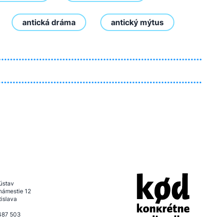
antická dráma
antický mýtus
ústav
námestie 12
tislava
487 503