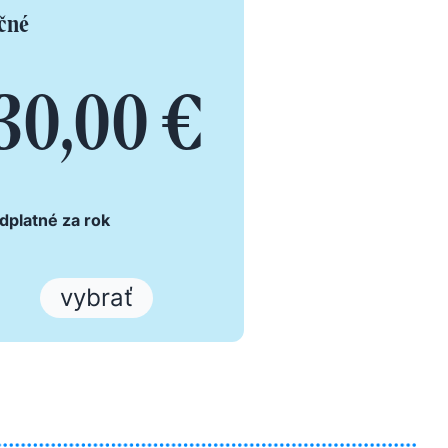
čné
30,00 €
dplatné za rok
vybrať