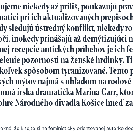
rujeme niekedy až príliš, poukazujú pra
matici pri ich aktualizovaných prepisoch
dy sledujú ústredný konflikt, niekedy r
ročí, inokedy prinášajú až demýtizujúci 
nej recepcie antických príbehov je ich f
ielenie pozornosti na ženské hrdinky. T
oľvek spôsobom tyranizované. Tento pr
kých mýtov najmä s ohľadom na rodové 
mná írska dramatička Marina Carr, kto
ohre Národného divadla Košice hneď za
oxné, že k tejto silne feministicky orientovanej autorke do