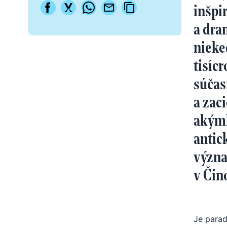
inšpi
a dra
nieke
tisíc
súčas
a zac
akýmk
antic
význa
v Čin
Je parad