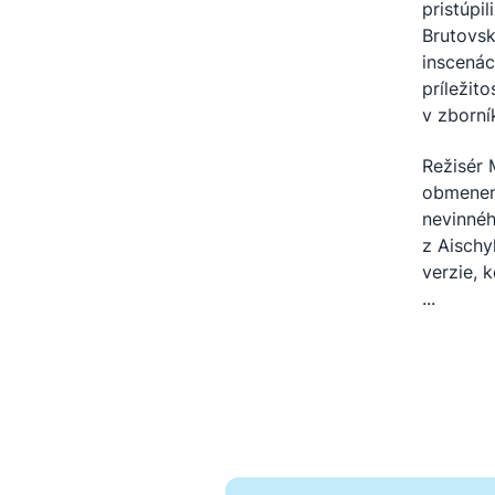
pristúpi
Brutovs
inscenác
príležit
v zborn
Režisér 
obmenen
nevinnéh
z Aischy
verzie, 
...