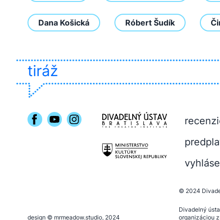
Dana Košická
Róbert Šudík
Či
tiráž
recenzi
predpla
vyhláse
© 2024
Divade
Divadelný ústa
design ©
mrmeadow.studio
, 2024
organizáciou z