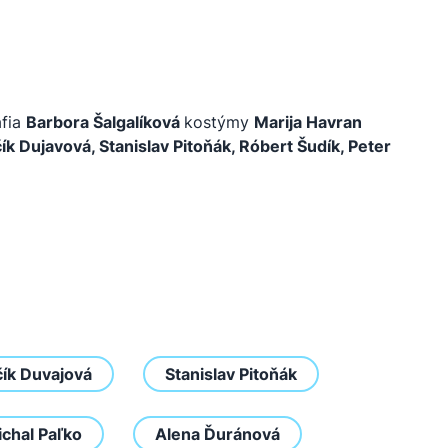
afia
Barbora Šalgalíková
kostýmy
Marija Havran
ík Dujavová, Stanislav Pitoňák, Róbert Šudík, Peter
čík Duvajová
Stanislav Pitoňák
chal Paľko
Alena Ďuránová