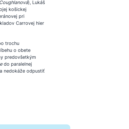
 Coughlanová
), Lukáš
jej košickej
eránovej pri
kladov Carrovej hier
po trochu
íbehu o obete
ámy predovšetkým
de
do paralelnej
ra nedokáže odpustiť