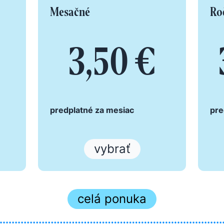
Mesačné
Ro
3,50 €
predplatné za mesiac
pre
vybrať
celá ponuka