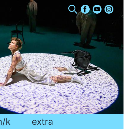
h/k
extra