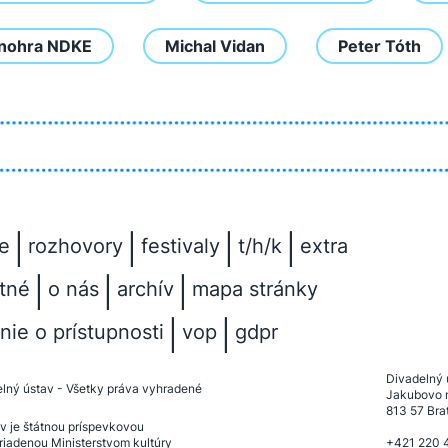
nohra NDKE
Michal Vidan
Peter Tóth
|
|
|
|
e
rozhovory
festivaly
t/h/k
extra
|
|
|
tné
o nás
archív
mapa stránky
|
|
nie o prístupnosti
vop
gdpr
Divadelný 
lný ústav
- Všetky práva vyhradené
Jakubovo 
813 57 Bra
v je štátnou príspevkovou
riadenou Ministerstvom kultúry
+421 220 