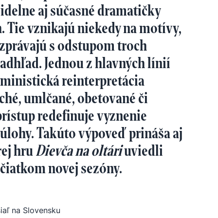
videlne aj súčasné dramatičky
. Tie vznikajú niekedy na motívy,
ozprávajú s odstupom troch
nadhľad. Jednou z hlavných línií
eministická reinterpretácia
iché, umlčané, obetované či
ístup redefinuje vyznenie
úlohy. Takúto výpoveď prináša aj
rej hru
Dievča na oltári
uviedli
čiatkom novej sezóny.
siaľ na Slovensku