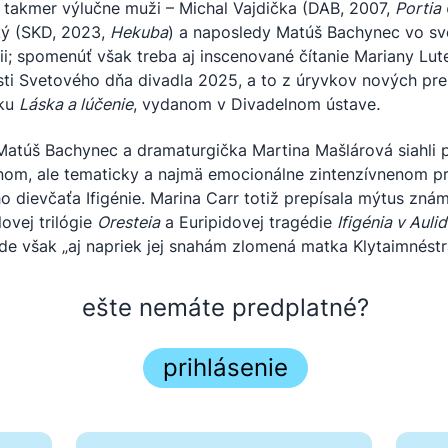
li takmer výlučne muži – Michal Vajdička (DAB, 2007,
Portia
ký (SKD, 2023,
Hekuba
) a naposledy Matúš Bachynec vo svo
ii; spomenúť však treba aj inscenované čítanie Mariany Lut
osti Svetového dňa divadla 2025, a to z úryvkov nových pre
íku
Láska a lúčenie
, vydanom v Divadelnom ústave
.
Matúš Bachynec a dramaturgička Martina Mašlárová siahli 
om, ale tematicky a najmä emocionálne zintenzívnenom pr
o dievčaťa Ifigénie. Marina Carr totiž prepísala mýtus zn
lovej trilógie
Oresteia
a Euripidovej tragédie
Ifigénia v Auli
kde však „aj napriek jej snahám zlomená matka Klytaimnést
ešte nemáte predplatné?
prihlásenie