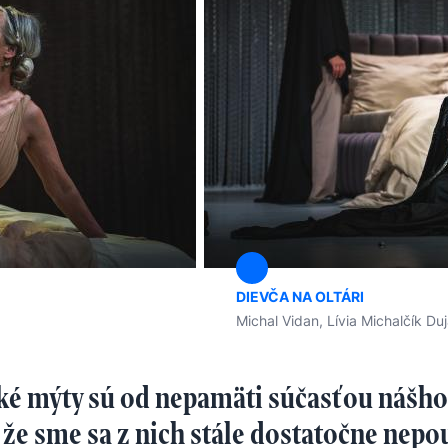
DIEVČA NA OLTÁRI
Michal Vidan, Lívia Michalčík Du
ké mýty sú od nepamäti súčasťou nášho
, že sme sa z nich stále dostatočne nepou