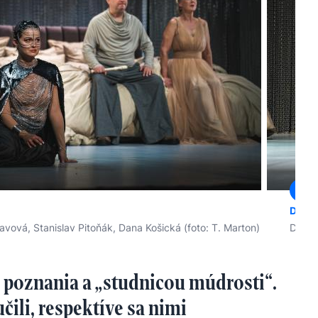
DIEVČ
javová, Stanislav Pitoňák, Dana Košická (foto: T. Marton)
Dana K
 poznania a „studnicou múdrosti“.
čili, respektíve sa nimi