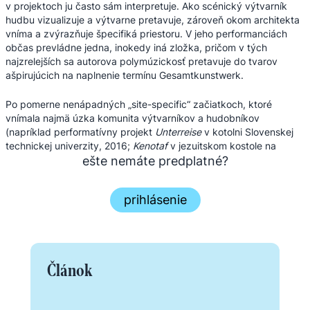
v projektoch ju často sám interpretuje. Ako scénický výtvarník
hudbu vizualizuje a výtvarne pretavuje, zároveň okom architekta
vníma a zvýrazňuje špecifiká priestoru. V jeho performanciách
občas prevládne jedna, inokedy iná zložka, pričom v tých
najzrelejších sa autorova polymúzickosť pretavuje do tvarov
ašpirujúcich na naplnenie termínu Gesamtkunstwerk.
Po pomerne nenápadných „site-specific“ začiatkoch, ktoré
vnímala najmä úzka komunita výtvarníkov a hudobníkov
(napríklad performatívny projekt
Unterreise
v kotolni Slovenskej
technickej univerzity, 2016;
Kenotaf
v jezuitskom kostole na
Františkánskom námestí, 2017 a iné), ...
ešte nemáte predplatné?
prihlásenie
Článok