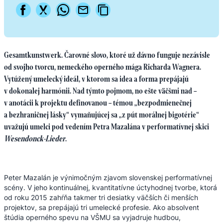
Gesamtkunstwerk. Čarovné slovo, ktoré už dávno funguje nezávisle
od svojho tvorcu, nemeckého operného mága Richarda Wagnera.
Vytúžený umelecký ideál, v ktorom sa idea a forma prepájajú
v dokonalej harmónii. Nad týmto pojmom, no ešte väčšmi nad –
v anotácii k projektu definovanou – témou „bezpodmienečnej
a bezhraničnej lásky“ vymaňujúcej sa „z pút morálnej bigotérie“
uvažujú umelci pod vedením Petra Mazalána v performatívnej skici
Wesendonck-Lieder
.
Peter Mazalán je výnimočným zjavom slovenskej performatívnej
scény. V jeho kontinuálnej, kvantitatívne úctyhodnej tvorbe, ktorá
od roku 2015 zahŕňa takmer tri desiatky väčších či menších
projektov, sa prepájajú tri umelecké profesie. Ako absolvent
štúdia operného spevu na VŠMU sa vyjadruje hudbou,