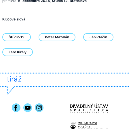
premiéra:
5. decembra 2024, Štúdio 12, Bratislava
Klúčové slová
Štúdio 12
Peter Mazalán
Ján Ptačin
Fero Király
tiráž