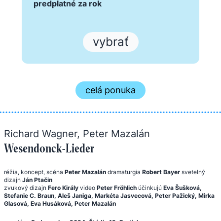
predplatné za rok
vybrať
celá ponuka
Richard Wagner, Peter Mazalán
Wesendonck-Lieder
réžia, koncept, scéna
Peter Mazalán
dramaturgia
Robert Bayer
svetelný
dizajn
Ján Ptačin
zvukový dizajn
Fero Király
video
Peter Fröhlich
účinkujú
Eva Šušková,
Stefanie C. Braun, Aleš Janiga, Markéta Jasvecová, Peter Pažický, Mirka
Glasová, Eva Husáková, Peter Mazalán