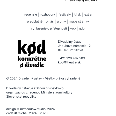
recenzie
|
rozhovory
|
festivaly
|
t/h/k
|
extra
predplatné
|
o nás
|
archív
|
mapa stránky
vyhlásenie o prístupnosti
|
vop
|
gdpr
Divadelný ústav
Jakubovo námestie 12
813 57 Bratislava
+421 220 487 503
kod@theatre.sk
© 2024
Divadelný ústav
- Všetky práva vyhradené
Divadelný ústav je štátnou príspevkovou
organizáciou zriadenou Ministerstvom kultúry
Slovenskej republiky
design ©
mrmeadow.studio
, 2024
code ©
michal
, 2024 - 2026