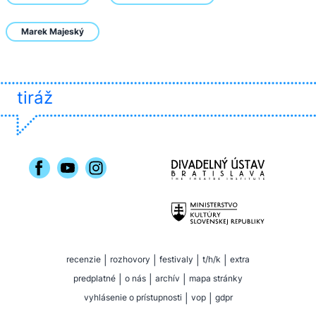
Marek Majeský
tiráž
recenzie
|
rozhovory
|
festivaly
|
t/h/k
|
extra
predplatné
|
o nás
|
archív
|
mapa stránky
vyhlásenie o prístupnosti
|
vop
|
gdpr