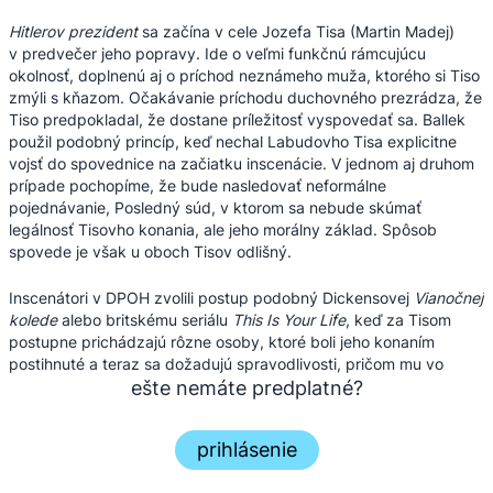
Hitlerov prezident
sa začína v cele Jozefa Tisa (Martin Madej)
v predvečer jeho popravy. Ide o veľmi funkčnú rámcujúcu
okolnosť, doplnenú aj o príchod neznámeho muža, ktorého si Tiso
zmýli s kňazom. Očakávanie príchodu duchovného prezrádza, že
Tiso predpokladal, že dostane príležitosť vyspovedať sa. Ballek
použil podobný princíp, keď nechal Labudovho Tisa explicitne
vojsť do spovednice na začiatku inscenácie. V jednom aj druhom
prípade pochopíme, že bude nasledovať neformálne
pojednávanie, Posledný súd, v ktorom sa nebude skúmať
legálnosť Tisovho konania, ale jeho morálny základ. Spôsob
spovede je však u oboch Tisov odlišný.
Inscenátori v DPOH zvolili postup podobný Dickensovej
Vianočnej
kolede
alebo britskému seriálu
This Is Your Life
, keď za Tisom
postupne prichádzajú rôzne osoby, ktoré boli jeho konaním
postihnuté a teraz sa dožadujú spravodlivosti, pričom mu vo
forme monológov prezrádzajú svoj životný ...
ešte nemáte predplatné?
prihlásenie