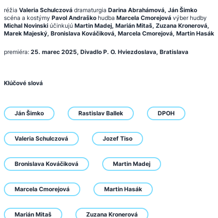
réžia
Valeria Schulczová
dramaturgia
Darina Abrahámová, Ján Šimko
scéna a kostýmy
Pavol Andraško
hudba
Marcela Cmorejová
výber hudby
Michal Novinski
účinkujú
Martin Madej, Marián Mitaš, Zuzana Kronerová,
Marek Majeský, Bronislava Kováčiková, Marcela Cmorejová, Martin Hasák
premiéra:
‍25. marec 2025, Divadlo P. O. Hviezdoslava, Bratislava
Klúčové slová
Ján Šimko
Rastislav Ballek
DPOH
Valeria Schulczová
Jozef Tiso
Bronislava Kováčiková
Martin Madej
Marcela Cmorejová
Martin Hasák
Marián Mitaš
Zuzana Kronerová