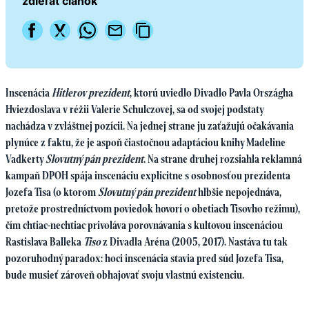
zdieľať článok
Inscenácia
Hitlerov prezident
, ktorú uviedlo Divadlo Pavla Országha
Hviezdoslava v réžii Valerie Schulczovej, sa od svojej podstaty
nachádza v zvláštnej pozícii. Na jednej strane ju zaťažujú očakávania
plynúce z faktu, že je aspoň čiastočnou adaptáciou knihy Madeline
Vadkerty
Slovutný pán prezident
. Na strane druhej rozsiahla reklamná
kampaň DPOH spája inscenáciu explicitne s osobnosťou prezidenta
Jozefa Tisa (o ktorom
Slovutný pán prezident
hlbšie nepojednáva,
pretože prostredníctvom poviedok hovorí o obetiach Tisovho režimu),
čím chtiac-nechtiac privoláva porovnávania s kultovou inscenáciou
Rastislava Balleka
Tiso
z Divadla Aréna (2005, 2017). Nastáva tu tak
pozoruhodný paradox: hoci inscenácia stavia pred súd Jozefa Tisa,
bude musieť zároveň obhajovať svoju vlastnú existenciu.