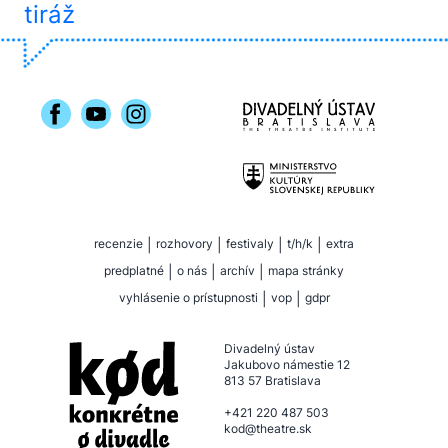
tiráž
recenzie
|
rozhovory
|
festivaly
|
t/h/k
|
extra
predplatné
|
o nás
|
archív
|
mapa stránky
vyhlásenie o prístupnosti
|
vop
|
gdpr
Divadelný ústav
Jakubovo námestie 12
813 57 Bratislava
+421 220 487 503
kod@theatre.sk