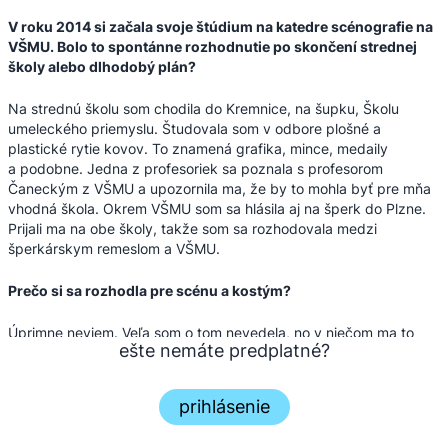
V roku 2014 si začala svoje štúdium na katedre scénografie na
VŠMU. Bolo to spontánne rozhodnutie po skončení strednej
školy alebo dlhodobý plán?
Na strednú školu som chodila do Kremnice, na šupku, Školu
umeleckého priemyslu. Študovala som v odbore plošné a
plastické rytie kovov. To znamená grafika, mince, medaily
a podobne. Jedna z profesoriek sa poznala s profesorom
Čaneckým z VŠMU a upozornila ma, že by to mohla byť pre mňa
vhodná škola. Okrem VŠMU som sa hlásila aj na šperk do Plzne.
Prijali ma na obe školy, takže som sa rozhodovala medzi
šperkárskym remeslom a VŠMU.
Prečo si sa rozhodla pre scénu a kostým?
Úprimne neviem. Veľa som o tom nevedela, no v niečom ma to
ešte nemáte predplatné?
lákalo. Prijímačky však boli hrozné. Mala som trému a nebola som
dobre pripravená. Bola som posledná na rade a strašne dlho som
čakala na poslednú časť, ktorou bol pohovor, bola som hladná a
prihlásenie
unavená. Myslím, že hlavne ten hlad spôsobil, že som sa po prvej
...