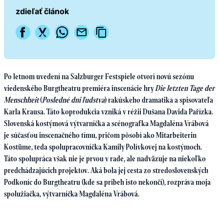
zdieľať článok
Po letnom uvedení na Salzburger Festspiele otvorí novú sezónu
viedenského Burgtheatru premiéra inscenácie hry
Die letzten Tage der
Menschheit
(
Posledné dni ľudstva
) rakúskeho dramatika a spisovateľa
Karla Krausa. Táto koprodukcia vzniká v réžii Dušana Davida Pařízka.
Slovenská kostýmová výtvarníčka a scénografka Magdaléna Vrábová
je súčasťou inscenačného tímu, pričom pôsobí ako Mitarbeiterin
Kostüme, teda spolupracovníčka Kamily Polívkovej na kostýmoch.
Táto spolupráca však nie je prvou v rade, ale nadväzuje na niekoľko
predchádzajúcich projektov. Aká bola jej cesta zo stredoslovenských
Podkoníc do Burgtheatru (kde sa príbeh isto nekončí), rozpráva moja
spolužiačka, výtvarníčka Magdaléna Vrábová.