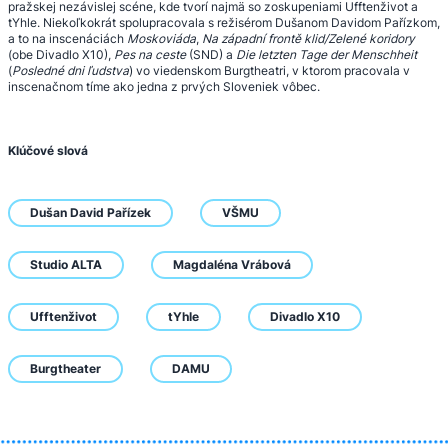
pražskej nezávislej scéne, kde tvorí najmä so zoskupeniami Ufftenživot a
tYhle. Niekoľkokrát spolupracovala s režisérom Dušanom Davidom Pařízkom,
a to na inscenáciách
Moskoviáda
,
Na západní frontě klid/Zelené koridory
(obe Divadlo X10),
Pes na ceste
(SND) a
Die letzten Tage der Menschheit
(
Posledné dni ľudstva
)
vo viedenskom Burgtheatri, v ktorom pracovala v
inscenačnom tíme ako jedna z prvých Sloveniek vôbec.
Klúčové slová
Dušan David Pařízek
VŠMU
Studio ALTA
Magdaléna Vrábová
Ufftenživot
tYhle
Divadlo X10
Burgtheater
DAMU