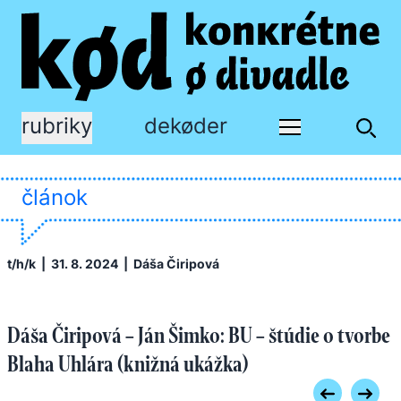
rubriky
dekøder
článok
t/h/k
| 31. 8. 2024 |
Dáša Čiripová
Dáša Čiripová – Ján Šimko: BU – štúdie o tvorbe
Blaha Uhlára (knižná ukážka)