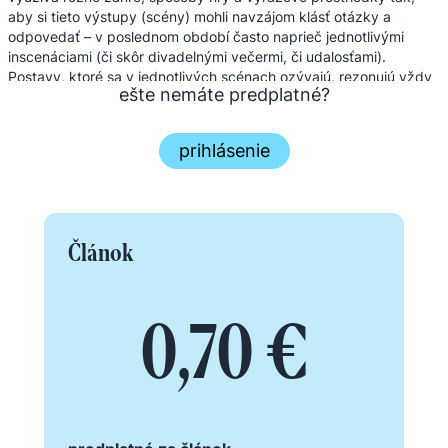
aby si tieto výstupy (scény) mohli navzájom klásť otázky a
odpovedať – v poslednom období často naprieč jednotlivými
inscenáciami (či skôr divadelnými večermi, či udalosťami).
Postavy, ktoré sa v jednotlivých scénach ozývajú, rezonujú vždy
ešte nemáte predplatné?
vo vzťahu k inej alebo často vo vzťahu k divákom, fragmentácia
znamená vytváranie nespojitých hieroglyfických znakov a tvorbu
vzájomných vzťahov v permanentnej ambivalencii a dialógu.
prihlásenie
V prvých inscenáciách obdobia, smerujúceho k formulovaniu
divadelných manifestov a napokon ...
Článok
0,70 €