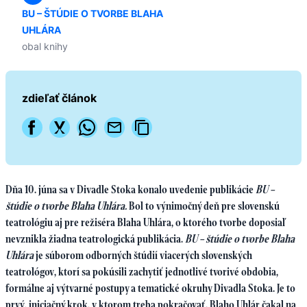
BU – ŠTÚDIE O TVORBE BLAHA
UHLÁRA
obal knihy
zdieľať článok
Dňa 10. júna sa v Divadle Stoka konalo uvedenie publikácie
BU –
štúdie o tvorbe Blaha Uhlára.
Bol to výnimočný deň pre slovenskú
teatrológiu aj pre režiséra Blaha Uhlára, o ktorého tvorbe doposiaľ
nevznikla žiadna teatrologická publikácia.
BU – štúdie o tvorbe Blaha
Uhlára
je súborom odborných štúdií viacerých slovenských
teatrológov, ktorí sa pokúsili zachytiť jednotlivé tvorivé obdobia,
formálne aj výtvarné postupy a tematické okruhy Divadla Stoka. Je to
prvý, iniciačný krok, v ktorom treba pokračovať. Blaho Uhlár čakal na