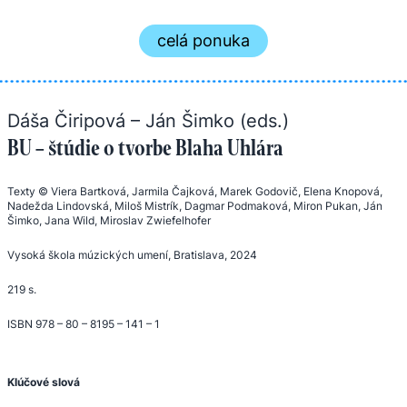
celá ponuka
Dáša Čiripová – Ján Šimko (eds.)
BU – štúdie o tvorbe Blaha Uhlára
Texty © Viera Bartková, Jarmila Čajková, Marek Godovič, Elena Knopová,
Nadežda Lindovská, Miloš Mistrík, Dagmar Podmaková, Miron Pukan, Ján
Šimko, Jana Wild, Miroslav Zwiefelhofer
Vysoká škola múzických umení, Bratislava, 2024
219 s.
ISBN 978 – 80 – 8195 – 141 – 1
Klúčové slová