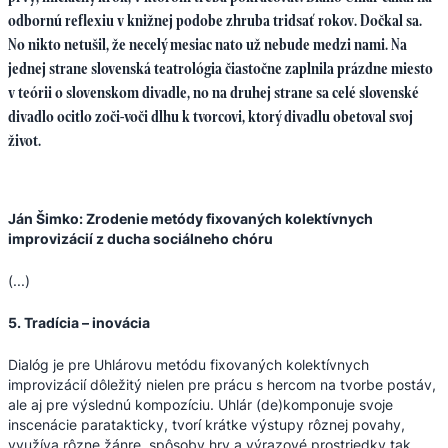
odbornú reflexiu v knižnej podobe zhruba tridsať rokov. Dočkal sa.
No nikto netušil, že necelý mesiac nato už nebude medzi nami. Na
jednej strane slovenská teatrológia čiastočne zaplnila prázdne miesto
v teórii o slovenskom divadle, no na druhej strane sa celé slovenské
divadlo ocitlo zoči-voči dlhu k tvorcovi, ktorý divadlu obetoval svoj
život.
Ján Šimko: Zrodenie metódy fixovaných kolektívnych
improvizácií z ducha sociálneho chóru
(...)
5. Tradícia – inovácia
Dialóg je pre Uhlárovu metódu fixovaných kolektívnych
improvizácií dôležitý nielen pre prácu s hercom na tvorbe postáv,
ale aj pre výslednú kompozíciu. Uhlár (de)komponuje svoje
inscenácie paratakticky, tvorí krátke výstupy rôznej povahy,
využíva rôzne žánre, spôsoby hry a výrazové prostriedky tak,