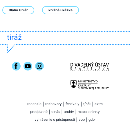
Blaho Uhlár
knižná ukážka
tiráž
recenzie
|
rozhovory
|
festivaly
|
t/h/k
|
extra
predplatné
|
o nás
|
archív
|
mapa stránky
vyhlásenie o prístupnosti
|
vop
|
gdpr