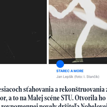
STAREC A MORE
Jan Lepšík (foto: I. Stančík)
siacoch sťahovania a rekonštruovania
tor, a to na Malej scéne STU. Otvorila h
 rovnomennej novely držiteľa Nobelovej 