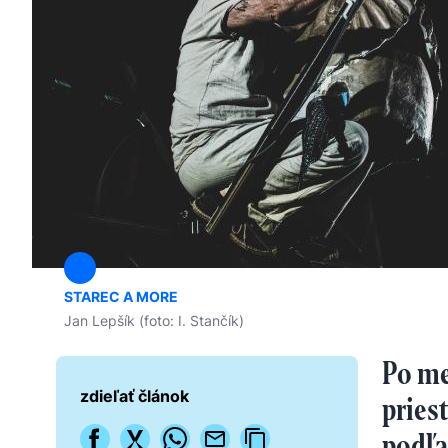
STAREC A MORE
Jan Lepšík (foto: I. Stančík)
Po me
zdieľať článok
pries
podľa