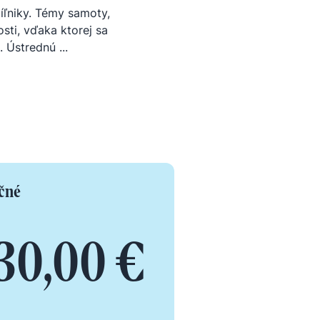
míľniky. Témy samoty,
osti, vďaka ktorej sa
 Ústrednú ...
čné
30,00 €