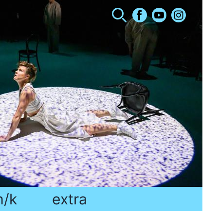
h/k
extra