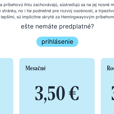
a príbehovú líniu zachovávajú, sústreďujú sa na jej nosné 
é stránky, no i tie podnetné pre rozvoj osobnosti, a trpezliv
lepšími, sú implicitne skryté za Hemingwayovým príbehom.
ešte nemáte predplatné?
prihlásenie
Mesačné
Ro
3,50 €