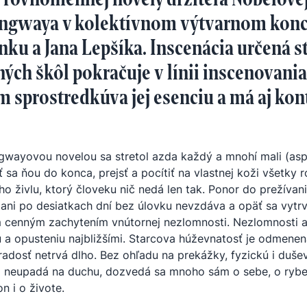
gwaya v kolektívnom výtvarnom koncep
nku a Jana Lepšíka. Inscenácia určená 
ných škôl pokračuje v línii inscenovania
m sprostredkúva jej esenciu a má aj ko
wayovou novelou sa stretol azda každý a mnohí mali (asp
ť sa ňou do konca, prejsť a pocítiť na vlastnej koži všetky r
ho živlu, ktorý človeku nič nedá len tak. Ponor do prežívan
 ani po desiatkach dní bez úlovku nevzdáva a opäť sa vytr
m cenným zachytením vnútornej nezlomnosti. Nezlomnosti 
u a opusteniu najbližšími. Starcova húževnatosť je odmene
 radosť netrvá dlho. Bez ohľadu na prekážky, fyzickú i duše
 neupadá na duchu, dozvedá sa mnoho sám o sebe, o rybe,
n i o živote.