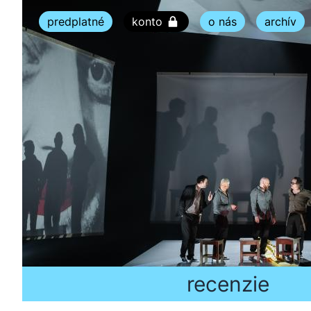
predplatné
konto
o nás
archív
recenzie