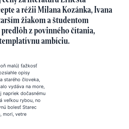
te a réžii Milana Kozánka, Ivana
starším žiakom a študentom
 predlôh z povinného čítania,
ntemplatívnu ambíciu.
oň malú) ťažkosť
ozsiahle opisy
ia starého človeka,
valo vydáva na more,
aj napriek dočasnému
ná veľkou rybou, no
vnú bolesť Starec
 mori, vetre