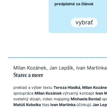
predplatné za článok
vybrať
Milan Kozánek, Jan Lepšík, Ivan Martink
Starec a more
preklad a výber textu
Tereza Hladká, Milan Kozáne
spolupráca
Milan Kozánek
výtvarný koncept
Ivan 
svetelný dizajn, video mapping
Michaela Beniač
sp
Matúš Kobolka
hlas
Ivan Martinka
účinkujú
Jan Lep