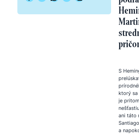
Hemin
Marti
stred
pričo
S Heming
prelúska
prírodné
ktorý sa
je prito
nešťasti
ani táto
Santiago
a napoko