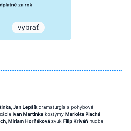
dplatné za rok
vybrať
tinka, Jan Lepšík
dramaturgia a pohybová
izácia
Ivan Martinka
kostýmy
Markéta Plachá
och, Miriam Horňáková
zvuk
Filip Kriváň
hudba