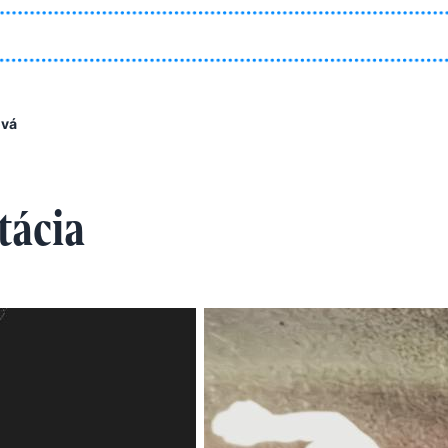
ová
tácia