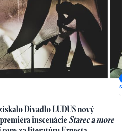
STAR
Jan Le
 získalo Divadlo LUDUS nový
o premiéra inscenácie
Starec a more
ceny za literatúru Ernesta