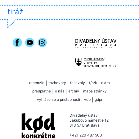
tiráž
recenzie
|
rozhovory
|
festivaly
|
t/h/k
|
extra
predplatné
|
o nás
|
archív
|
mapa stránky
vyhlásenie o prístupnosti
|
vop
|
gdpr
Divadelný ústav
Jakubovo námestie 12
813 57 Bratislava
+421 220 487 503