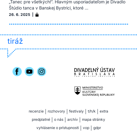
„Tanec pre všetkých!“. Hlavným usporiadateľom je Divadlo
Štúdio tanca v Banskej Bystrici, ktoré ...
26. 6. 2025 |
tiráž
recenzie
|
rozhovory
|
festivaly
|
t/h/k
|
extra
predplatné
|
o nás
|
archív
|
mapa stránky
vyhlásenie o prístupnosti
|
vop
|
gdpr