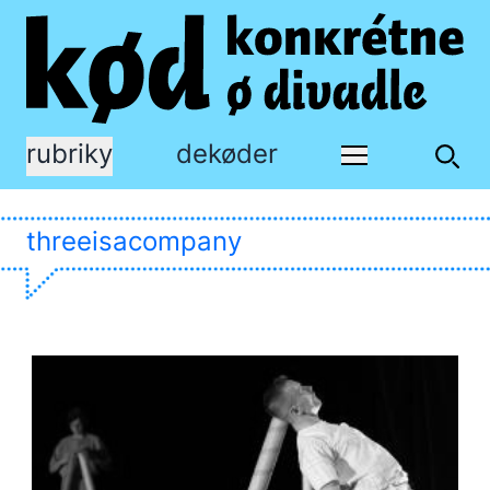
rubriky
dekøder
threeisacompany