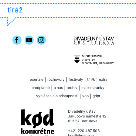
tiráž
recenzie
|
rozhovory
|
festivaly
|
t/h/k
|
extra
predplatné
|
o nás
|
archív
|
mapa stránky
vyhlásenie o prístupnosti
|
vop
|
gdpr
Divadelný ústav
Jakubovo námestie 12
813 57 Bratislava
+421 220 487 503
kod@theatre.sk